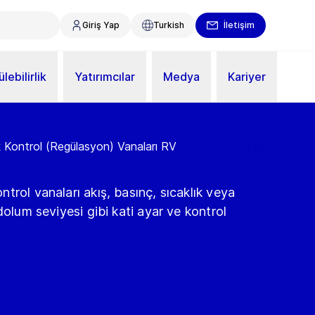
Giriş Yap
Turkish
İletişim
lebilirlik
Yatırımcılar
Medya
Kariyer
 Kontrol (Regülasyon) Vanaları RV
trol vanaları akış, basınç, sıcaklık veya
dolum seviyesi gibi kati ayar ve kontrol