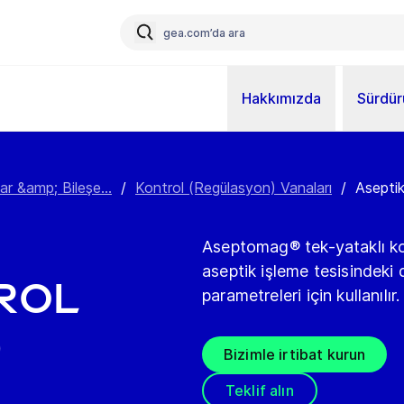
Hakkımızda
Sürdürü
ar &amp; Bileşe...
/
Kontrol (Regülasyon) Vanaları
/
Aseptik
Aseptomag® tek-yataklı kon
aseptik işleme tesisindeki 
rol
parametreleri için kullanılır.
)
Bizimle irtibat kurun
Teklif alın