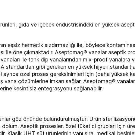
nleri, gıda ve içecek endüstrisindeki en yüksek asepti
ın eşsiz hermetik sızdırmazlığı ile, böylece kontaminasy
sı ile öne çıkmaktadır. Aseptomag® vanalar aseptik pr
 vanaları ile tank dip vanalarından mix-proof vanalara 
A standartları gibi gereken en yüksek hijyen standartl
ayrıca özel proses gereksinimleri için (daha yüksek k
lmiş vana çözümlerine imkan sağlar. Aseptomag® vanaları, 
erine kesintisiz entegrasyonu sağlanabilir.
lanlar göz önünde bulundurulmuştur: Ürün sterilizasyonu
 dolum. Aseptik prosesler, özel tüketici grupları için ür
ir. Klasik UHT süt ürünlerinin yanı sıra, medikal besinl