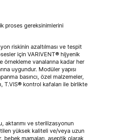
k proses gereksinimlerini
on riskinin azaltılması ve tespit
osesler için VARIVENT® hijyenik
ve örnekleme vanalarına kadar her
arına uygundur. Modüler yapısı
apanma basıncı, özel malzemeler,
T.VIS® kontrol kafaları ile birlikte
, aktarımı ve sterilizasyonun
etilen yüksek kaliteli ve/veya uzun
er, bebek mamaları, aseptik olarak