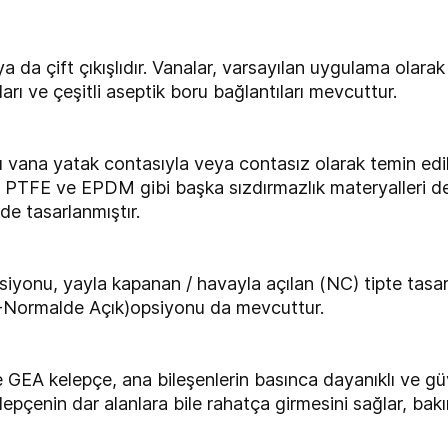
a da çift çıkışlıdır. Vanalar, varsayılan uygulama olarak s
arı ve çeşitli aseptik boru bağlantıları mevcuttur.
ı vana yatak contasıyla veya contasız olarak temin edi
, PTFE ve EPDM gibi başka sızdırmazlık materyalleri de
de tasarlanmıştır.
yonu, yayla kapanan / havayla açılan (NC) tipte tasarla
-Normalde Açık)opsiyonu da mevcuttur.
GEA kelepçe, ana bileşenlerin basınca dayanıklı ve güv
lepçenin dar alanlara bile rahatça girmesini sağlar, bakı