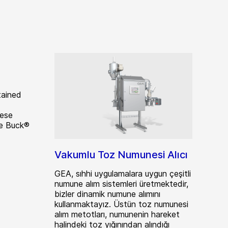
tained
hese
he Buck®
Vakumlu Toz Numunesi Alıcı
GEA, sıhhi uygulamalara uygun çeşitli
numune alım sistemleri üretmektedir,
bizler dinamik numune alımını
kullanmaktayız. Üstün toz numunesi
alım metotları, numunenin hareket
halindeki toz yığınından alındığı