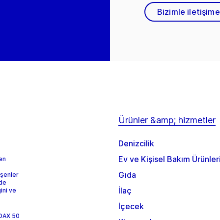
Bizimle iletişim
Ürünler &amp; hizmetler
Denizcilik
Ev ve Kişisel Bakım Ürünler
 en
Gıda
eşenler
rde
İlaç
ini ve
İçecek
 DAX 50