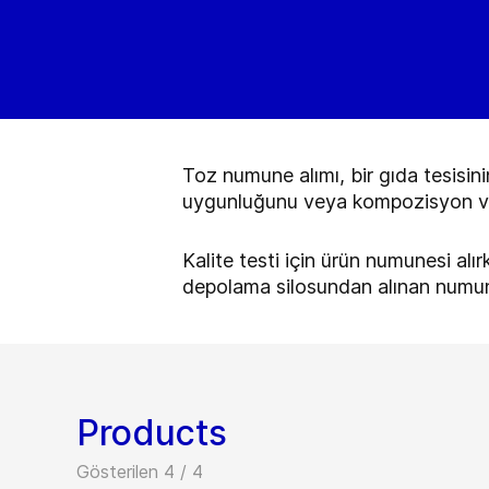
Toz numune alımı, bir gıda tesisini
uygunluğunu veya kompozisyon ve b
Kalite testi için ürün numunesi a
depolama silosundan alınan numune
Products
Gösterilen 4 / 4