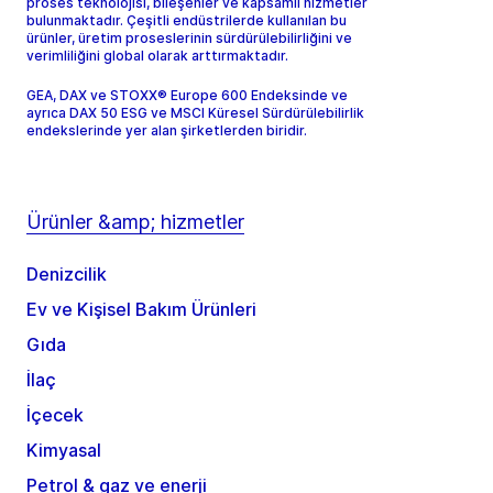
proses teknolojisi, bileşenler ve kapsamlı hizmetler
bulunmaktadır. Çeşitli endüstrilerde kullanılan bu
ürünler, üretim proseslerinin sürdürülebilirliğini ve
verimliliğini global olarak arttırmaktadır.
GEA, DAX ve STOXX® Europe 600 Endeksinde ve
ayrıca DAX 50 ESG ve MSCI Küresel Sürdürülebilirlik
endekslerinde yer alan şirketlerden biridir.
Ürünler &amp; hizmetler
Denizcilik
Ev ve Kişisel Bakım Ürünleri
Gıda
İlaç
İçecek
Kimyasal
Petrol & gaz ve enerji