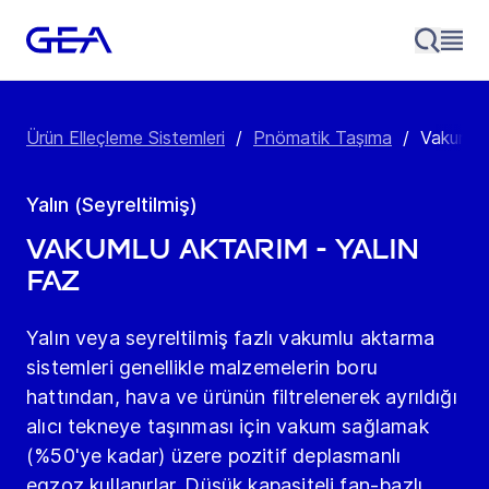
Ürün Elleçleme Sistemleri
/
Pnömatik Taşıma
/
Vakumlu 
Yalın (Seyreltilmiş)
Vakumlu Aktarım - Yalın
Faz
Yalın veya seyreltilmiş fazlı vakumlu aktarma
sistemleri genellikle malzemelerin boru
hattından, hava ve ürünün filtrelenerek ayrıldığı
alıcı tekneye taşınması için vakum sağlamak
(%50'ye kadar) üzere pozitif deplasmanlı
egzoz kullanırlar. Düşük kapasiteli fan-bazlı