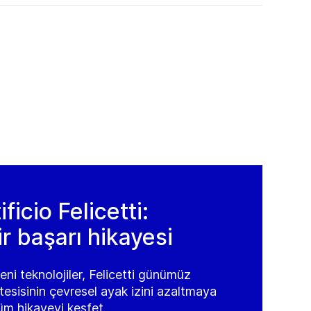
ficio Felicetti:
r başarı hikayesi
ni teknolojiler, Felicetti günümüz
esisinin çevresel ayak izini azaltmaya
üm hikayeyi keşfet