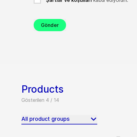
Şartlar ve koşulları
kabul ediyorum.
Gönder
Products
Gösterilen 4 / 14
All product groups