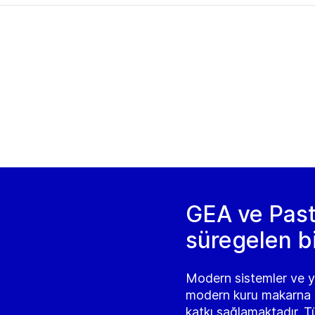
GEA ve Pasti
süregelen bi
Modern sistemler ve ye
modern kuru makarna t
katkı sağlamaktadır. T