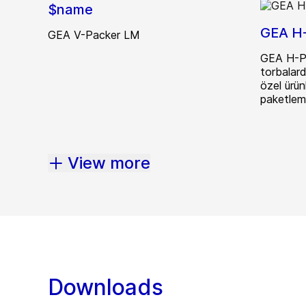
$name
GEA H-
GEA V-Packer LM
GEA H-Pac
torbalar
özel ürünl
paketlem
View more
Downloads