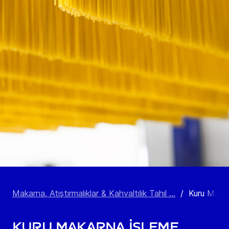
Makarna, Atıştırmalıklar & Kahvaltılık Tahıl ...
/
Kuru Makar
Kuru Makarna İşleme