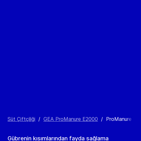
Süt Çiftçiliği
/
GEA ProManure E2000
/
ProManure E29
Gübrenin kısımlarından fayda sağlama