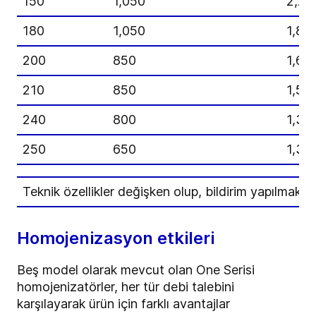
150
1,050
2,20
180
1,050
1,80
200
850
1,65
210
850
1,55
240
800
1,30
250
650
1,30
Teknik özellikler değişken olup, bildirim yapılmaksızın
Homojenizasyon etkileri
Beş model olarak mevcut olan One Serisi
homojenizatörler, her tür debi talebini
karşılayarak ürün için farklı avantajlar