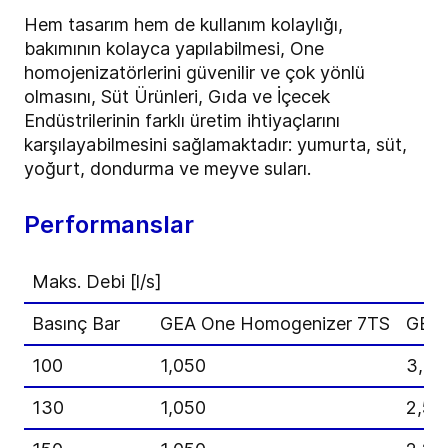
Hem tasarım hem de kullanım kolaylığı,
bakımının kolayca yapılabilmesi, One
homojenizatörlerini güvenilir ve çok yönlü
olmasını, Süt Ürünleri, Gıda ve İçecek
Endüstrilerinin farklı üretim ihtiyaçlarını
karşılayabilmesini sağlamaktadır: yumurta, süt,
yoğurt, dondurma ve meyve suları.
Performanslar
Maks. Debi [l/s]
Basınç Bar
GEA One Homogenizer 7TS
GEA 
100
1,050
3,30
130
1,050
2,50