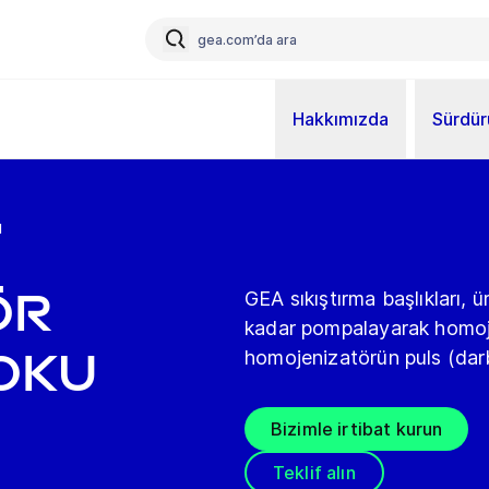
Hakkımızda
Sürdürü
u
ör
GEA sıkıştırma başlıkları,
kadar pompalayarak homoje
loku
homojenizatörün puls (darb
Bizimle irtibat kurun
Teklif alın