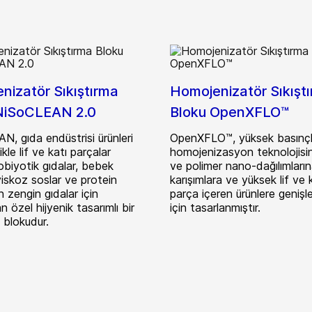
nizatör Sıkıştırma
Homojenizatör Sıkışt
NiSoCLEAN 2.0
Bloku OpenXFLO™
, gıda endüstrisi ürünleri
OpenXFLO™, yüksek basınçl
likle lif ve katı parçalar
homojenizasyon teknolojisin
obiyotik gıdalar, bebek
ve polimer nano-dağılımların
 viskoz soslar ve protein
karışımlara ve yüksek lif ve 
zengin gıdalar için
parça içeren ürünlere genişle
n özel hijyenik tasarımlı bir
için tasarlanmıştır.
a blokudur.