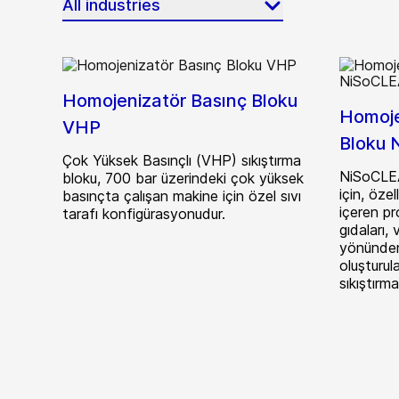
All industries
Homojenizatör Basınç Bloku
Homoje
VHP
Bloku 
Çok Yüksek Basınçlı (VHP) sıkıştırma
NiSoCLEAN
bloku, 700 bar üzerindeki çok yüksek
için, özel
basınçta çalışan makine için özel sıvı
içeren pr
tarafı konfigürasyonudur.
gıdaları,
yönünden 
oluşturula
sıkıştırm