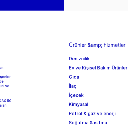
Ürünler &amp; hizmetler
Denizcilik
Ev ve Kişisel Bakım Ürünler
 en
Gıda
eşenler
rde
İlaç
ini ve
İçecek
 DAX 50
Kimyasal
alan
Petrol & gaz ve enerji
Soğutma & ısıtma