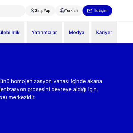
Giriş Yap
Turkish
İletişim
lebilirlik
Yatırımcılar
Medya
Kariyer
 ürünü homojenizasyon vanası içinde akana
nizasyon prosesini devreye aldığı için,
e) merkezidir.