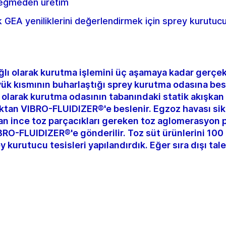
 değmeden üretim
GEA yeniliklerini değerlendirmek için sprey kurutuc
lı olarak kurutma işlemini üç aşamaya kadar gerçekl
üyük kısmının buharlaştığı sprey kurutma odasına besl
ı olarak kurutma odasının tabanındaki statik akışkan
ktan VIBRO-FLUIDIZER®'e beslenir. Egzoz havası si
ılan ince toz parçacıkları gereken toz aglomerasyon p
BRO-FLUIDIZER®'e gönderilir. Toz süt ürünlerini 100 
 kurutucu tesisleri yapılandırdık. Eğer sıra dışı tal