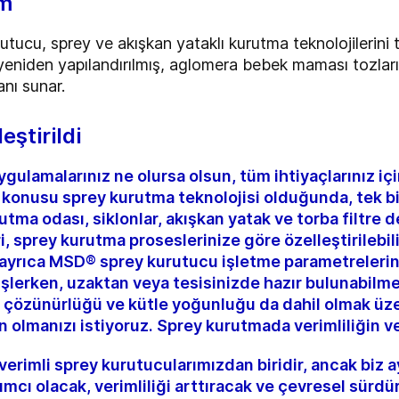
rm
u, sprey ve akışkan yataklı kurutma teknolojilerini tek
 yeniden yapılandırılmış, aglomera bebek maması tozları
anı sunar.
eştirildi
ygulamalarınız ne olursa olsun, tüm ihtiyaçlarınız iç
 konusu sprey kurutma teknolojisi olduğunda, tek b
utma odası, siklonlar, akışkan yatak ve torba filtre
, sprey kurutma proseslerinize göre özelleştirilebil
 ayrıca MSD® sprey kurutucu işletme parametrelerini
işlerken, uzaktan veya tesisinizde hazır bulunabilme
oz çözünürlüğü ve kütle yoğunluğu da dahil olmak üz
olmanızı istiyoruz. Sprey kurutmada verimliliğin ve 
erimli sprey kurutucularımızdan biridir, ancak biz a
ı olacak, verimliliği arttıracak ve çevresel sürdürüle