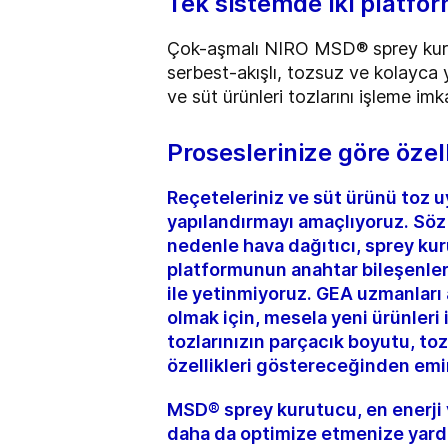
Tek sistemde iki platfo
Çok-aşmalı NIRO MSD® sprey kurutuc
serbest-akışlı, tozsuz ve kolayca
ve süt ürünleri tozlarını işleme imk
Proseslerinize göre özell
Reçeteleriniz ve süt ürünü toz u
yapılandırmayı amaçlıyoruz. Söz
nedenle hava dağıtıcı, sprey kur
platformunun anahtar bileşenleri
ile yetinmiyoruz. GEA uzmanları
olmak için, mesela yeni ürünleri 
tozlarınızın parçacık boyutu, t
özellikleri göstereceğinden emin 
MSD® sprey kurutucu, en enerji v
daha da optimize etmenize yardımc