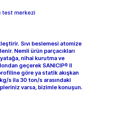
u test merkezi
eştirir. Sıvı beslemesi atomize
enir. Nemli ürün parçacıkları
 yatağa, nihai kurutma ve
klondan geçerek SANICIP® II
rofiline göre ya statik akışkan
kg/s ila 30 ton/s arasındaki
epleriniz varsa, bizimle konuşun.