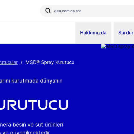
Hakkımızda
Sürdürü
utucular
/
MSD® Sprey Kurutucu
arını kurutmada dünyanın
Kurutucu
mera besin ve süt ürünleri
 ve güvenilmektedir.