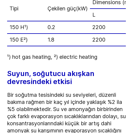
Dimensions (mm
Tipi
Çekilen güç(kW)
L
150 H¹)
0.2
2200
150 E²)
1.8
2200
¹) hot gas heating, ²) electric heating
Suyun, soğutucu akışkan
devresindeki etkisi
Bir soğutma tesisindeki su seviyeleri, düzenli
bakıma rağmen bir kaç yıl içinde yaklaşık %2 ila
%5 olabilmektedir. Su ve amonyağın birbirinden
çok farklı evaporasyon sıcaklıklarından dolayı, su
konsantrasyonlarındaki küçük bir artış dahi
amonyak su karışımının evaporasyon sıcaklığını