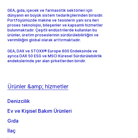
GEA, gıda, içecek ve farmasötik sektörleri için
dünyanın en büyük sistem tedarikçilerinden birisidir.
Portföyümüzde makine ve tesislerin yanı sıra ileri
proses teknolojisi, bileşenler ve kapsamlı hizmetler
bulunmaktadır. Çeşitli endüstrilerde kullanılan bu
ürünler, üretim proseslerinin sürdürülebilirliğini ve
verimliliğini global olarak arttırmaktadır.
GEA, DAX ve STOXX® Europe 600 Endeksinde ve
ayrıca DAX 50 ESG ve MSCI Küresel Sürdürülebilirlik
endekslerinde yer alan şirketlerden biridir.
Ürünler &amp; hizmetler
Denizcilik
Ev ve Kişisel Bakım Ürünleri
Gıda
İlaç