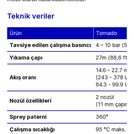
Teknik veriler
Ürün
Tornado
Tavsiye edilen çalışma basıncı
4 – 10 bar (58 -
Yıkama çapı
27m (88,6 ft)'e
3
14.6 – 22.7 m
/
Akış oranı
(243 - 378 l/da
64.3 - 99.9 US
2 nozül
Nozül özellikleri
(11 mm çapında
Sprey paterni
360°
Çalışma sıcaklığı
95 °C maks. (2