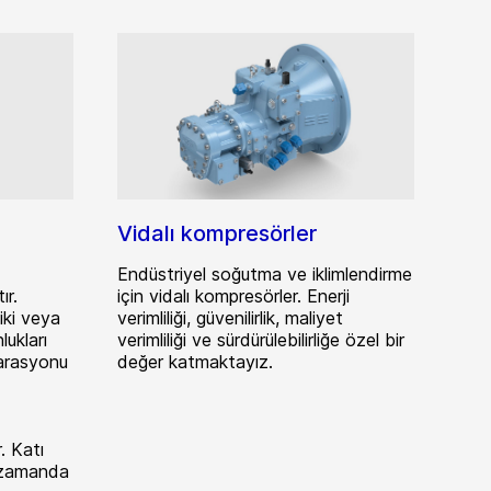
Vidalı kompresörler
Endüstriyel soğutma ve iklimlendirme
ır.
için vidalı kompresörler. Enerji
 iki veya
verimliliği, güvenilirlik, maliyet
ukları
verimliliği ve sürdürülebilirliğe özel bir
parasyonu
değer katmaktayız.
r. Katı
ı zamanda