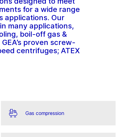
ons designed to meet
ements for a wide range
 applications. Our
in many applications,
ing, boil-off gas &
g GEA’s proven screw-
peed centrifuges; ATEX
Gas compression