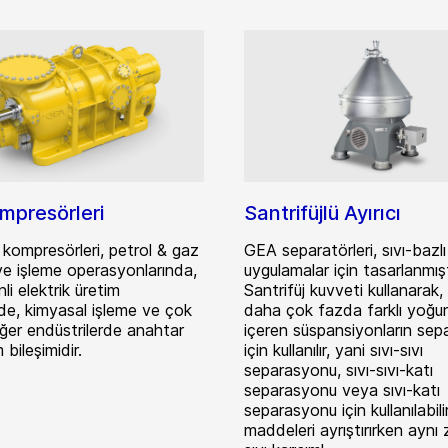
mpresörleri
Santrifüjlü Ayırıcı
kompresörleri, petrol & gaz
GEA separatörleri, sıvı-bazlı
ve işleme operasyonlarında,
uygulamalar için tasarlanmışt
li elektrik üretim
Santrifüj kuvveti kullanarak,
nde, kimyasal işleme ve çok
daha çok fazda farklı yoğunl
ğer endüstrilerde anahtar
içeren süspansiyonların se
 bileşimidir.
için kullanılır, yani sıvı-sıvı
separasyonu, sıvı-sıvı-katı
separasyonu veya sıvı-katı
separasyonu için kullanılabili
maddeleri ayrıştırırken ayn