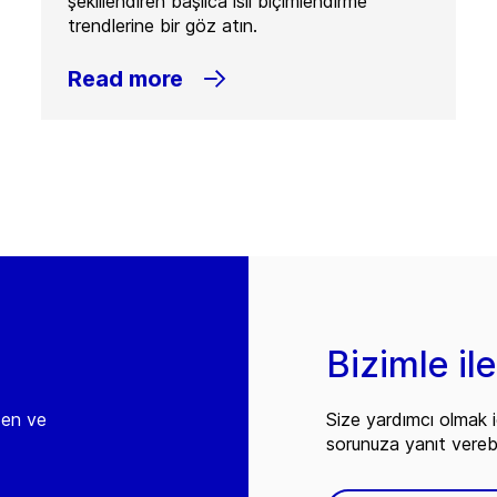
şekillendiren başlıca ısıl biçimlendirme
trendlerine bir göz atın.
Read more
Bizimle il
den ve
Size yardımcı olmak i
sorunuza yanıt vereb