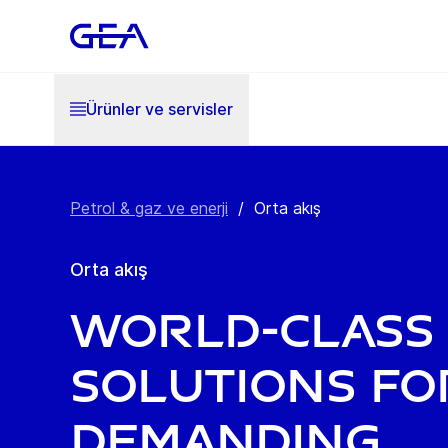
Ürünler ve servisler
Petrol & gaz ve enerji
/
Orta akış
Orta akış
World-class
solutions fo
demanding