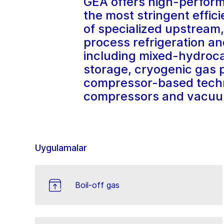
GEA offers high-perfor
the most stringent effic
of specialized upstream
process refrigeration an
including mixed-hydroca
storage, cryogenic gas 
compressor-based techno
compressors and vacuu
Uygulamalar
Boil-off gas