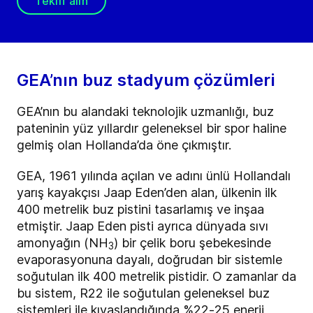
Teklif alın
GEA’nın buz stadyum çözümleri
GEA’nın bu alandaki teknolojik uzmanlığı, buz
pateninin yüz yıllardır geleneksel bir spor haline
gelmiş olan Hollanda’da öne çıkmıştır.
GEA, 1961 yılında açılan ve adını ünlü Hollandalı
yarış kayakçısı Jaap Eden’den alan, ülkenin ilk
400 metrelik buz pistini tasarlamış ve inşaa
etmiştir. Jaap Eden pisti ayrıca dünyada sıvı
amonyağın (NH
) bir çelik boru şebekesinde
3
evaporasyonuna dayalı, doğrudan bir sistemle
soğutulan ilk 400 metrelik pistidir. O zamanlar da
bu sistem, R22 ile soğutulan geleneksel buz
sistemleri ile kıyaslandığında %22
-
25 enerji