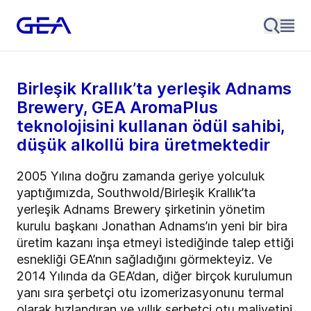
Birleşik Krallık’ta yerleşik Adnams
Brewery, GEA AromaPlus
teknolojisini kullanan ödül sahibi,
düşük alkollü bira üretmektedir
2005 Yılına doğru zamanda geriye yolculuk
yaptığımızda, Southwold/Birleşik Krallık’ta
yerleşik Adnams Brewery şirketinin yönetim
kurulu başkanı Jonathan Adnams’ın yeni bir bira
üretim kazanı inşa etmeyi istediğinde talep ettiği
esnekliği GEA’nın sağladığını görmekteyiz. Ve
2014 Yılında da GEA’dan, diğer birçok kurulumun
yanı sıra şerbetçi otu izomerizasyonunu termal
olarak hızlandıran ve yıllık şerbetçi otu maliyetini