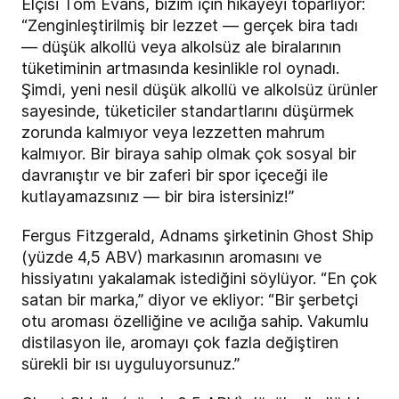
Elçisi Tom Evans, bizim için hikayeyi toparlıyor:
“Zenginleştirilmiş bir lezzet — gerçek bira tadı
— düşük alkollü veya alkolsüz ale biralarının
tüketiminin artmasında kesinlikle rol oynadı.
Şimdi, yeni nesil düşük alkollü ve alkolsüz ürünler
sayesinde, tüketiciler standartlarını düşürmek
zorunda kalmıyor veya lezzetten mahrum
kalmıyor. Bir biraya sahip olmak çok sosyal bir
davranıştır ve bir zaferi bir spor içeceği ile
kutlayamazsınız — bir bira istersiniz!”
Fergus Fitzgerald, Adnams şirketinin
Ghost Ship
(yüzde 4,5 ABV)
markasının aromasını ve
hissiyatını yakalamak istediğini söylüyor. “En çok
satan bir marka,” diyor ve ekliyor: “Bir şerbetçi
otu aroması özelliğine ve acılığa sahip. Vakumlu
distilasyon ile, aromayı çok fazla değiştiren
sürekli bir ısı uyguluyorsunuz.”