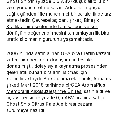
Ghost Ship’in
(yüzde 0,5 ABV) düşük alkollü bir
versiyonunu üretme kararı, Adnams’ın güçlü
sağlık gündemi ile mükemmel bir paralellik de arz
etmektedir. Çevresel açıdan, şirket,
Birleşik
Krallıkta bira serilerinde tam karbon ve su-
dönüşüm değerlendirmesini tamamlayan ilk bira
üreticisi
olmanın gururunu yaşamaktadır.
2006 Yılında satın alınan GEA bira üretim kazanı
zaten bir enerji geri-dönüşüm ünitesi ile
donatılmıştı,
dolayısıyla kaynatma prosesinden
gelen atık buharı biralarını ısıtmak için
kullanılmaktaydı
. Bu kuruluma ek olarak, Adnams
şirketi Mart 2018 tarihinde bir
GEA AromaPlus
Membranlı Alkolsüzleştirme Ünitesi
satın aldı ve
üç ay içerisinde yüzde 0,5 ABV oranına sahip
Ghost Ship Citrus Pale Ale birası pazara
sürülmeye hazırdı.