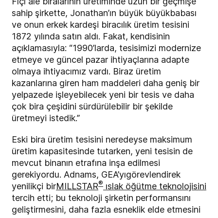
Fıçı ale biralarının üretiminde uzun bir geçmişe
sahip şirkette, Jonathan’ın büyük büyükbabası
ve onun erkek kardeşi biracılık üretim tesisini
1872 yılında satın aldı. Fakat, kendisinin
açıklamasıyla: “1990’larda, tesisimizi modernize
etmeye ve güncel pazar ihtiyaçlarına adapte
olmaya ihtiyacımız vardı. Biraz üretim
kazanlarına giren ham maddeleri daha geniş bir
yelpazede işleyebilecek yeni bir tesis ve daha
çok bira çeşidini sürdürülebilir bir şekilde
üretmeyi istedik.”
Eski bira üretim tesisini neredeyse maksimum
üretim kapasitesinde tutarken, yeni tesisin de
mevcut binanın etrafına inşa edilmesi
gerekiyordu. Adnams, GEA’yı
görevlendirek
®
yenilikçi
bir
MILLSTAR
ıslak öğütme teknolojisini
tercih etti; bu teknoloji şirketin performansını
geliştirmesini, daha fazla esneklik elde etmesini