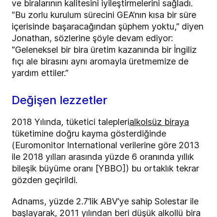
ve biralarının kalitesini iyileştirmelerini sağladı.
“Bu zorlu kurulum sürecini GEA’nın kısa bir süre
içerisinde başaracağından şüphem yoktu,”
diyen
Jonathan, sözlerine şöyle devam ediyor:
“
Geleneksel bir bira üretim kazanında bir İngiliz
fıçı ale birasını aynı aromayla üretmemize de
yardım ettiler.”
Değişen lezzetler
2018 Yılında,
tüketici talepleri
alkolsüz biraya
tüketimine doğru kayma gösterdiğinde
(E
uromonitor International verilerine göre 2013
ile 2018 yılları arasında yüzde 6 oranında yıllık
bileşik büyüme oranı [YBBO])
bu ortaklık tekrar
gözden geçirildi.
Adnams, yüzde 2.7’lik ABV’ye sahip Solestar ile
başlayarak, 2011 yılından beri düşük alkollü bira