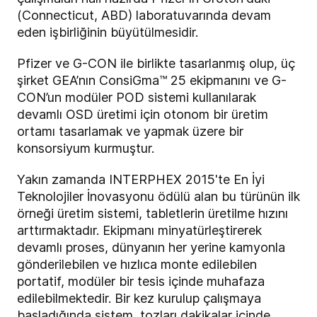
(Connecticut, ABD) laboratuvarında devam
eden işbirliğinin büyütülmesidir.
Pfizer ve G-CON ile birlikte tasarlanmış olup, üç
şirket GEA’nın ConsiGma™ 25 ekipmanını ve G-
CON’un modüler POD sistemi kullanılarak
devamlı OSD üretimi için otonom bir üretim
ortamı tasarlamak ve yapmak üzere bir
konsorsiyum kurmuştur.
Yakın zamanda INTERPHEX 2015'te En İyi
Teknolojiler İnovasyonu ödülü alan bu türünün ilk
örneği üretim sistemi, tabletlerin üretilme hızını
arttırmaktadır. Ekipmanı minyatürleştirerek
devamlı proses, dünyanın her yerine kamyonla
gönderilebilen ve hızlıca monte edilebilen
portatif, modüler bir tesis içinde muhafaza
edilebilmektedir. Bir kez kurulup çalışmaya
başladığında sistem, tozları dakikalar içinde