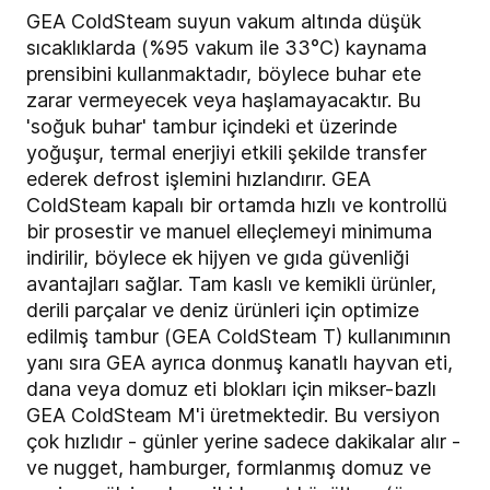
GEA ColdSteam suyun vakum altında düşük
sıcaklıklarda (%95 vakum ile 33°C) kaynama
prensibini kullanmaktadır, böylece buhar ete
zarar vermeyecek veya haşlamayacaktır. Bu
'soğuk buhar' tambur içindeki et üzerinde
yoğuşur, termal enerjiyi etkili şekilde transfer
ederek defrost işlemini hızlandırır. GEA
ColdSteam kapalı bir ortamda hızlı ve kontrollü
bir prosestir ve manuel elleçlemeyi minimuma
indirilir, böylece ek hijyen ve gıda güvenliği
avantajları sağlar. Tam kaslı ve kemikli ürünler,
derili parçalar ve deniz ürünleri için optimize
edilmiş tambur (GEA ColdSteam T) kullanımının
yanı sıra GEA ayrıca donmuş kanatlı hayvan eti,
dana veya domuz eti blokları için mikser-bazlı
GEA ColdSteam M'i üretmektedir. Bu versiyon
çok hızlıdır - günler yerine sadece dakikalar alır -
ve nugget, hamburger, formlanmış domuz ve