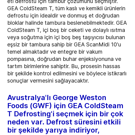
eti defrostu için tambur çözümünü seçmiştir.
GEA ColdSteam T, tüm kaslı ve kemikli ürünlerin
defrostu için idealdir ve donmuş et doğrudan
bloklar halinde tambura beslenebilmektedir. GEA
ColdSteam T, içi boş bir ceketi ve dolaylı ısıtma
veya soğutma için içi boş beş taşıyıcısı bulunan
eşsiz bir tambura sahip bir GEA ScanMidi 10'u
temel almaktadır ve entegre bir vakum
pompasına, doğrudan buhar enjeksiyonuna ve
tartım birimlerine sahiptir. Bu, prosesin hassas
bir şekilde kontrol edilmesini ve böylece istikrarlı
sonuçlar vermesini sağlayacaktır.
Avustralya'lı George Weston
Foods (GWF) için GEA ColdSteam
T Defrosting'i seçmek için bir çok
neden var. Defrost süresini etkili
bir şekilde yarıya indiriyor,