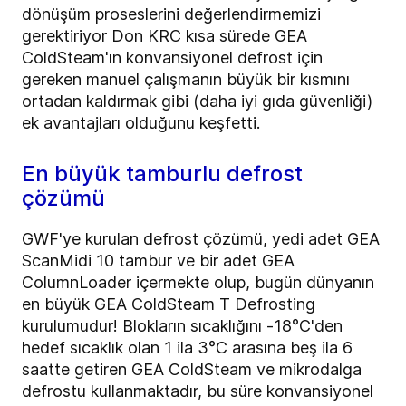
dönüşüm proseslerini değerlendirmemizi
gerektiriyor Don KRC kısa sürede GEA
ColdSteam'ın konvansiyonel defrost için
gereken manuel çalışmanın büyük bir kısmını
ortadan kaldırmak gibi (daha iyi gıda güvenliği)
ek avantajları olduğunu keşfetti.
En büyük tamburlu defrost
çözümü
GWF'ye kurulan defrost çözümü, yedi adet GEA
ScanMidi 10 tambur ve bir adet GEA
ColumnLoader içermekte olup, bugün dünyanın
en büyük GEA ColdSteam T Defrosting
kurulumudur! Blokların sıcaklığını -18°C'den
hedef sıcaklık olan 1 ila 3°C arasına beş ila 6
saatte getiren GEA ColdSteam ve mikrodalga
defrostu kullanmaktadır, bu süre konvansiyonel