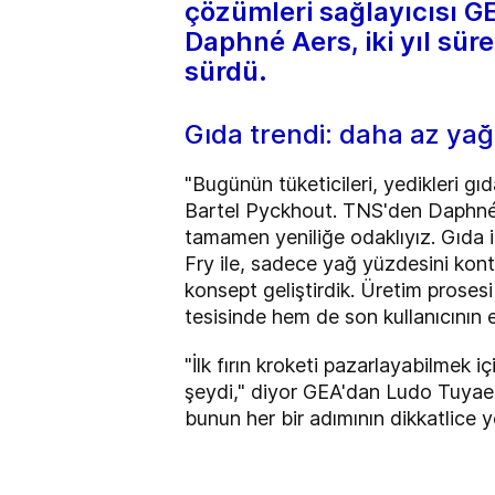
çözümleri sağlayıcısı GE
Daphné Aers, iki yıl süre
sürdü.
Gıda trendi: daha az yağ
"Bugünün tüketicileri, yedikleri gı
Bartel Pyckhout. TNS'den Daphné g
tamamen yeniliğe odaklıyız. Gıda içe
Fry ile,
sadece yağ yüzdesini kont
konsept geliştirdik. Üretim prose
tesisinde hem de son kullanıcının 
"İlk fırın kroketi pazarlayabilmek
şeydi," diyor GEA'dan Ludo Tuyaer
bunun her bir adımının dikkatlice y