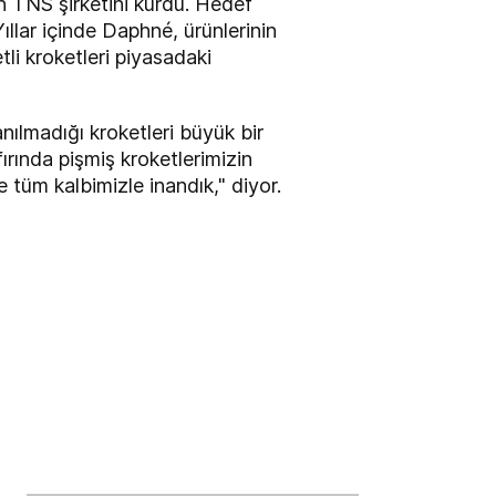
 TNS şirketini kurdu. Hedef
Yıllar içinde Daphné, ürünlerinin
tli kroketleri piyasadaki
anılmadığı kroketleri büyük bir
ırında pişmiş kroketlerimizin
e tüm kalbimizle inandık," diyor.