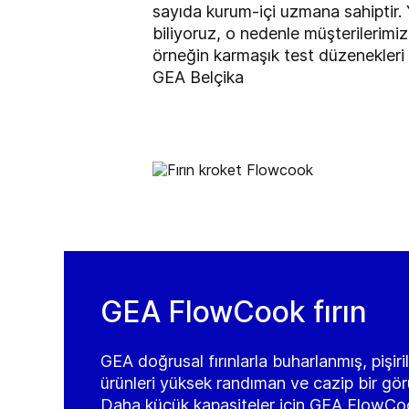
sayıda kurum-içi uzmana sahiptir. Y
biliyoruz, o nedenle müşterilerim
örneğin karmaşık test düzenekleri
GEA Belçika
GEA FlowCook fırın
GEA doğrusal fırınlarla buharlanmış, pişiri
ürünleri yüksek randıman ve cazip bir görü
Daha küçük kapasiteler için GEA FlowCo