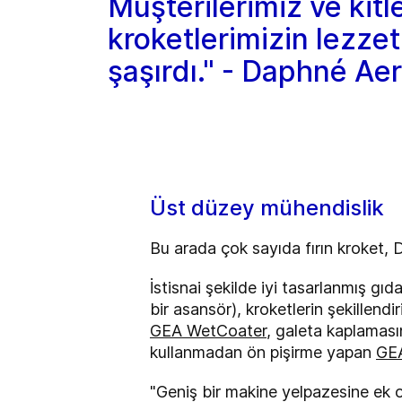
Müşterilerimiz ve kitl
kroketlerimizin lezze
şaşırdı." - Daphné Ae
Üst düzey mühendislik
Bu arada çok sayıda fırın kroket,
İstisnai şekilde iyi tasarlanmış g
bir asansör), kroketlerin şekillendir
GEA WetCoater
, galeta kaplaması
kullanmadan ön pişirme yapan
GE
"Geniş bir makine yelpazesine ek o