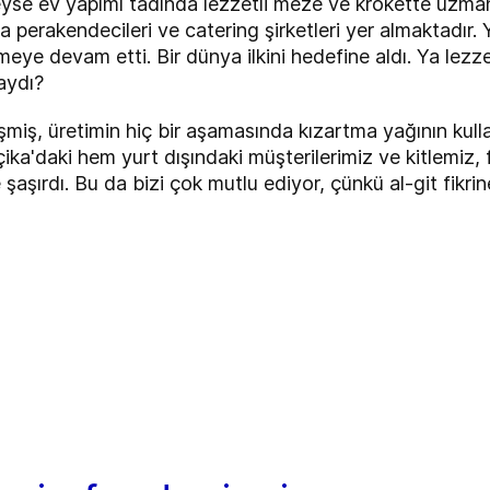
yse ev yapımı tadında lezzetli meze ve krokette uzman
da perakendecileri ve catering şirketleri yer almaktadır.
meye devam etti. Bir dünya ilkini hedefine aldı. Ya lezze
aydı?
işmiş, üretimin hiç bir aşamasında kızartma yağının kull
ka'daki hem yurt dışındaki müşterilerimiz ve kitlemiz, f
şaşırdı. Bu da bizi çok mutlu ediyor, çünkü al-git fikrin