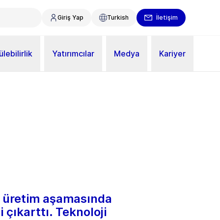
Giriş Yap
Turkish
İletişim
lebilirlik
Yatırımcılar
Medya
Kariyer
S, üretim aşamasında
 çıkarttı. Teknoloji