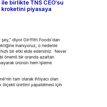
 ile birlikte TNS CEO'su
n kroketini piyasaya
r şey," diyor Girffith Foods'dan
ktiğine inanıyoruz, o nedenle
ızlı bir etki elde edersiniz.
Never
i önemli bir oranda azaltan
nmayarak ürünün hem işleme
né'nin tam olarak ihtiyacı olan
lçekli üretimi yapabilmesi için