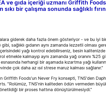
A ve gıda içeriği uzmanı Griffith Foods
n sıkı bir çalışma sonunda sağlıklı fırı
dalara giderek daha fazla önem gösteriyor - ve bu iyi bi
ibi, sağlıklı gıdanın aynı zamanda lezzetli olması gere
risindeki yağı kontrol edebilirseniz, besin kalitenizde h
rol etmekle kalmayıp aynı zamanda yağ oranını %25 gib
si esnasında herhangi bir aşamada kızartma yağı kulla
evinde çok daha az ısıl strese maruz kalması sağlanır.”
 için Griffith Foods'un Never Fry konsepti, TNS'den Daph
ts. "Rolümüz, TNS'nin kaliteden ödün vermeden büyük ö
önetildiği bir proses hattına dönüştürülmesiydi.”