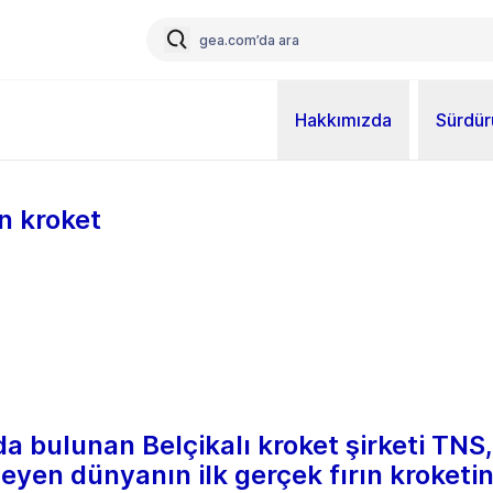
Hakkımızda
Sürdürü
n kroket
da bulunan Belçikalı kroket şirketi TN
yen dünyanın ilk gerçek fırın kroketini