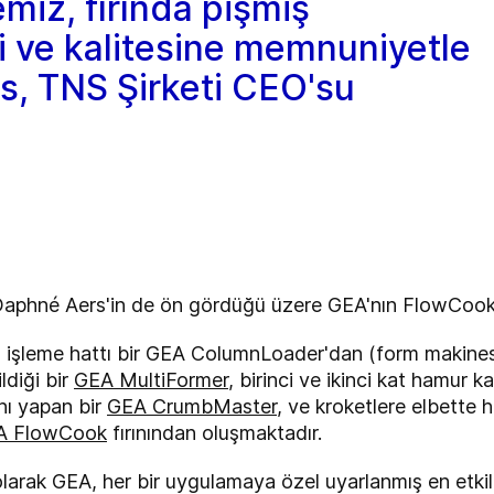
emiz, fırında pişmiş
ti ve kalitesine memnuniyetle
rs, TNS Şirketi CEO'su
 Daphné Aers'in de ön gördüğü üzere GEA'nın FlowCook f
ıda işleme hattı bir GEA ColumnLoader'dan (form makinesi
ildiği bir
GEA MultiFormer
, birinci ve ikinci kat hamur 
nı yapan bir
GEA CrumbMaster
, ve kroketlere elbette 
A FlowCook
fırınından oluşmaktadır.
larak GEA, her bir uygulamaya özel uyarlanmış en etkili