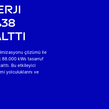
rji
%38
lttı
timizasyonu çözümü ile
lık 88.000 kWs tasarruf
lttı. Bu etkileyici
mi yolculuklarını ve