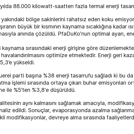
, yılda 88.000 kilowatt-saatten fazla termal enerji tasar
yakındaki bölge sakinlerini rahatsız eden koku emisyo
şıranın büyük bir kısmının kaynama sıcaklığına kadar ıs
sıyla anında çözüldü. PfaDuKo'nun optimal ayarı, enerj
i kaynama sırasındaki enerji girişine göre düzenlemek
havalandırılmasını optimize etmektedir. Enerji geri ka
,3’e yükseldi.
erei parti başına %38 enerji tasarrufu sağladı ki bu da
tma işlemi sırasında ortaya çıkan buhar emisyonları or
şme ile %5’ten %3,8'e düşürüldü.
litesinin aynı kalmasını sağlamak amacıyla, modifikas
 analiz edildi. Sonuçlar, evaporasyonda azalma sağlanma
erekli modifikasyonlar, devreye alma sırasında faaliyetle