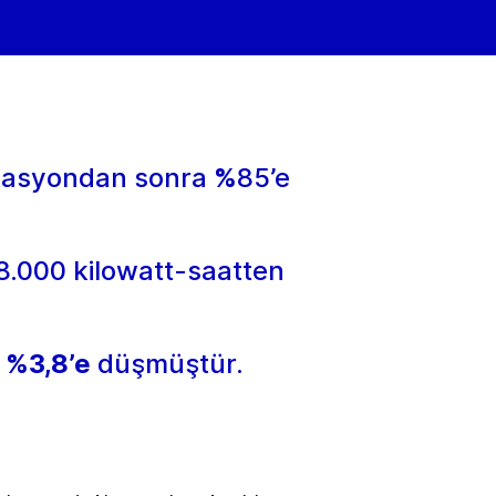
fikasyondan sonra
%
85’e
88.000 kilowatt-saatten
n
%3,8’e
düşmüştür.