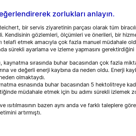
eğerlendirerek zorlukları anlayın.
ichert, bir servis ziyaretinin parçası olarak tüm biracı
di. Kendisinin gözlemleri, ölçümleri ve önerileri, bir h
ı telafi etmek amacıyla çok fazla manuel müdahale old
da sürekli ayarlama ve izleme yapmasını gerektirdiğini t
ı, kaynatma sırasında buhar bacasından çok fazla mik
larına ve değerli enerji kaybına da neden oldu. Enerji k
 neden olmaktaydı.
kaynatma esnasında buhar bacasından 5 hektolitreye kad
tiğinde müdahale etmek için bu adımı sürekli izlemek z
e ısıtılmasının bazen aynı anda ve farklı taleplere göre
etimini artırmıştı.