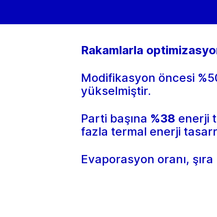
Rakamlarla optimizasyon
Modifikasyon öncesi %50
yükselmiştir.
Parti başına
%38
enerji 
fazla termal enerji tasa
Evaporasyon oranı, şıra 