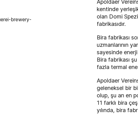
Apoldaer Verein
kentinde yerleşi
olan Domi Spezial
fabrikasıdır.
Bira fabrikası s
uzmanlarının ya
sayesinde enerji 
Bira fabrikası ş
fazla termal ene
Apoldaer Vereins
geleneksel bir bi
olup, şu an en p
11 farklı bira ç
yılında, bira fab