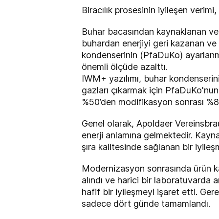
Biracılık prosesinin iyileşen verimi
Buhar bacasından kaynaklanan ve 
buhardan enerjiyi geri kazanan ve 
kondenserinin (PfaDuKo) ayarlanma
önemli ölçüde azalttı.
IWM+ yazılımı, buhar kondenserin
gazları çıkarmak için PfaDuKo'nun 
%50’den modifikasyon sonrası %85
Genel olarak, Apoldaer Vereinsbrau
enerji anlamına gelmektedir. Kayna
şıra kalitesinde sağlanan bir iyile
Modernizasyon sonrasında ürün ka
alındı ve harici bir laboratuvarda
hafif bir iyileşmeyi işaret etti. G
sadece dört günde tamamlandı.