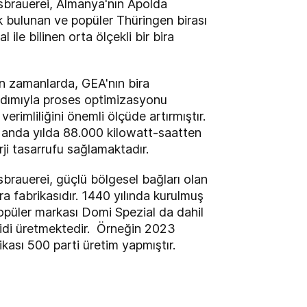
sbrauerei, Almanya'nın Apolda
k bulunan ve popüler Thüringen birası
 ile bilinen orta ölçekli bir bira
on zamanlarda, GEA'nın bira
rdımıyla proses optimizasyonu
verimliliğini önemli ölçüde artırmıştır.
u anda yılda 88.000 kilowatt-saatten
rji tasarrufu sağlamaktadır.
brauerei, güçlü bölgesel bağları olan
ra fabrikasıdır. 1440 yılında kurulmuş
opüler markası Domi Spezial da dahil
eşidi üretmektedir. Örneğin 2023
rikası 500 parti üretim yapmıştır.