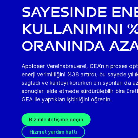
sayesinde ene
kullanımını 
oranında aza
Apoldaer Vereinsbrauerei, GEA’nın proses op
enerji verimliliğini %38 artırdı, bu sayede yıl
sağladı ve kaliteyi korurken emisyonları da aza
sonuçları elde etmede sürdürülebilir bira üreti
GEA ile yaptıkları işbirliğini öğrenin.
Bizimle iletişime geçin
Hizmet yardım hattı