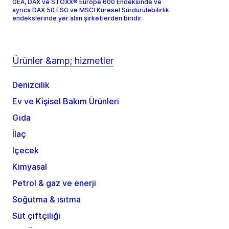
GEA, DAX ve STOXX® Europe 600 Endeksinde ve
ayrıca DAX 50 ESG ve MSCI Küresel Sürdürülebilirlik
endekslerinde yer alan şirketlerden biridir.
Ürünler &amp; hizmetler
Denizcilik
Ev ve Kişisel Bakım Ürünleri
Gıda
İlaç
İçecek
Kimyasal
Petrol & gaz ve enerji
Soğutma & ısıtma
Süt çiftçiliği