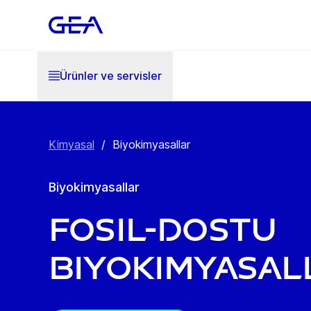
Ürünler ve servisler
Kimyasal
/
Biyokimyasallar
Biyokimyasallar
Fosil-dostu
Biyokimyasal