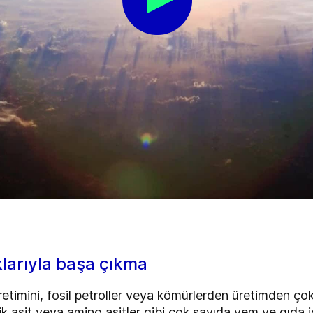
klarıyla başa çıkma
retimini, fosil petroller veya kömürlerden üretimden ço
trik asit veya amino asitler gibi çok sayıda yem ve gıda i