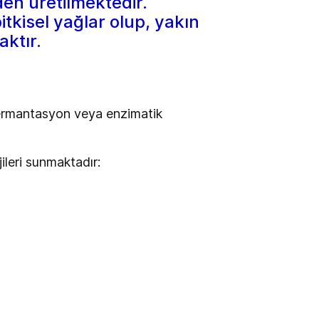
den üretilmektedir.
tkisel yağlar olup, yakın
aktır.
ermantasyon veya enzimatik
jileri sunmaktadır: