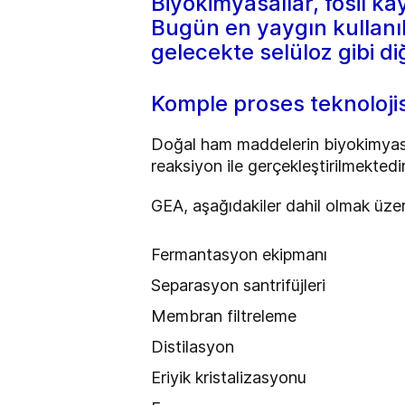
Biyokimyasallar, fosil ka
Bugün en yaygın kullanıl
gelecekte selüloz gibi d
Komple proses teknolojis
Doğal ham maddelerin biyokimyas
reaksiyon ile gerçekleştirilmektedi
GEA, aşağıdakiler dahil olmak üzere
Fermantasyon ekipmanı
Separasyon santrifüjleri
Membran filtreleme
Distilasyon
Eriyik kristalizasyonu