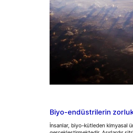
Biyo-endüstrilerin zorlu
İnsanlar, biyo-kütleden kimyasal ü
gerçekleştirmektedir. Asırlardır si