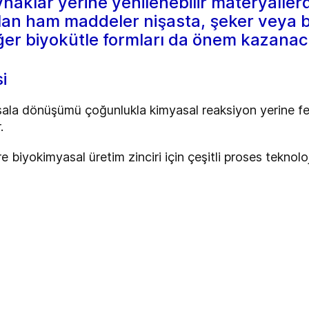
ynaklar yerine yenilenebilir materyaller
an ham maddeler nişasta, şeker veya bi
iğer biyokütle formları da önem kazanac
i
ala dönüşümü çoğunlukla kimyasal reaksiyon yerine f
r.
 biyokimyasal üretim zinciri için çeşitli proses teknolo