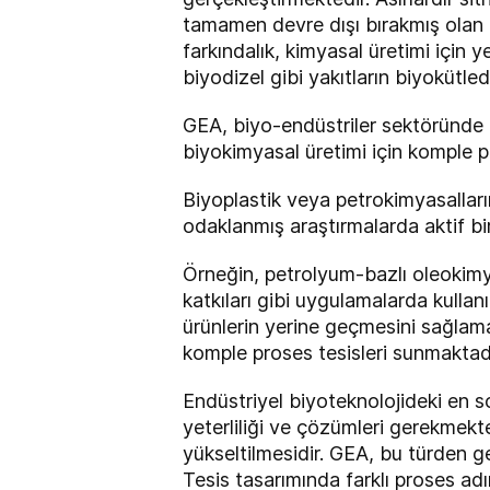
tamamen devre dışı bırakmış olan 
farkındalık, kimyasal üretimi için 
biyodizel gibi yakıtların biyokütled
GEA, biyo-endüstriler sektöründe 
biyokimyasal üretimi için komple p
Biyoplastik veya petrokimyasalların
odaklanmış araştırmalarda aktif bi
Örneğin, petrolyum-bazlı oleokimy
katkıları gibi uygulamalarda kullan
ürünlerin yerine geçmesini sağlama
komple proses tesisleri sunmaktadı
Endüstriyel biyoteknolojideki en so
yeterliliği ve çözümleri gerekmekte
yükseltilmesidir. GEA, bu türden g
Tesis tasarımında farklı proses adı