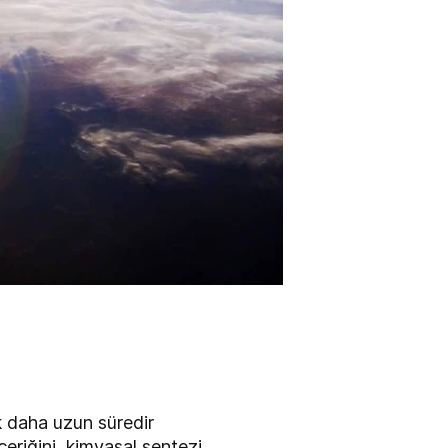
k daha uzun süredir
çeriğini, kimyasal sentezi