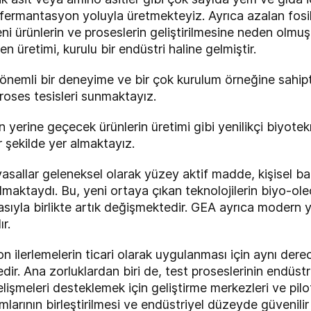
fermantasyon yoluyla üretmekteyiz. Ayrıca azalan fosil
yeni ürünlerin ve proseslerin geliştirilmesine neden olmu
en üretimi, kurulu bir endüstri haline gelmiştir.
önemli bir deneyime ve bir çok kurulum örneğine sahipt
roses tesisleri sunmaktayız.
 yerine geçecek ürünlerin üretimi gibi yenilikçi biyotekn
r şekilde yer almaktayız.
asallar geleneksel olarak yüzey aktif madde, kişisel ba
ılmaktaydı. Bu, yeni ortaya çıkan teknolojilerin biyo-ol
sıyla birlikte artık değişmektedir. GEA ayrıca modern y
r.
n ilerlemelerin ticari olarak uygulanması için aynı derec
dir. Ana zorluklardan biri de, test proseslerinin endüstri
elişmeleri desteklemek için geliştirme merkezleri ve pil
mlarının birleştirilmesi ve endüstriyel düzeyde güvenili