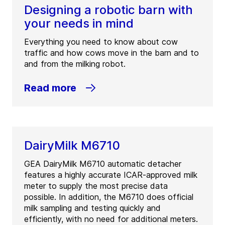
Designing a robotic barn with
Tel:
+1 289 288 5500
your needs in mind
Faks:
+1 289 288 5501
Everything you need to know about cow
Contact
traffic and how cows move in the barn and to
and from the milking robot.
GEA Canada Richmond
Read more
(
GEA Refrigeration Canada Inc.
)
150-2551 Viking Way
BC V6V 1N4
Richmond
Canada
DairyMilk M6710
Tel:
+1 604 278 4118
Faks:
+1 604 278 4847
GEA DairyMilk M6710 automatic detacher
features a highly accurate ICAR-approved milk
Contact
meter to supply the most precise data
possible. In addition, the M6710 does official
milk sampling and testing quickly and
efficiently, with no need for additional meters.