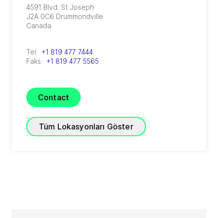
4591 Blvd. St Joseph
J2A 0C6
Drummondville
Canada
Tel:
+1 819 477 7444
Faks:
+1 819 477 5565
Contact
Tüm Lokasyonları Göster
GEA Canada Burlington
4145 North Service Road, 2nd floor
ON L7L 6A3
Burlington
Canada