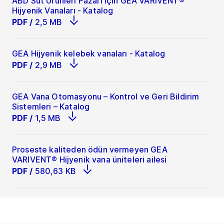
ABD Süt Ürünleri Pazarı için GEA VARIVENT®
Hijyenik Vanaları - Katalog
PDF
/
2,5 MB
GEA Hijyenik kelebek vanaları - Katalog
PDF
/
2,9 MB
GEA Vana Otomasyonu – Kontrol ve Geri Bildirim
Sistemleri – Katalog
PDF
/
1,5 MB
Proseste kaliteden ödün vermeyen GEA
VARIVENT® Hijyenik vana üniteleri ailesi
PDF
/
580,63 KB