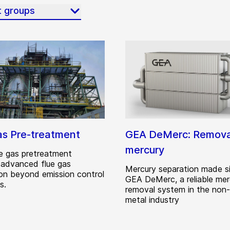
t groups
as Pre-treatment
GEA DeMerc: Remova
mercury
ue gas pretreatment
 advanced flue gas
Mercury separation made s
tion beyond emission control
GEA DeMerc, a reliable mer
s.
removal system in the non-
metal industry