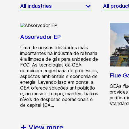
All industries
All produc
Absorvedor EP
Uma de nossas atividades mais
importantes na indústria de refinaria
é a limpeza de gás para unidades de
FCC. As tecnologias da GEA
combinam engenharia de processos,
Flue G
aspectos ambientais e economia de
energia. Levando isso em conta, a
GEA’s fl
GEA oferece soluções antipoluição
provides
e, ao mesmo tempo, mantém baixos
purifica
níveis de despesas operacionais e
standard
de capital (CA...
View more