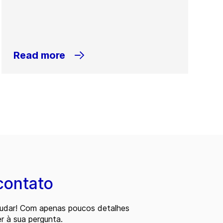
Read more
contato
judar! Com apenas poucos detalhes
 à sua pergunta.