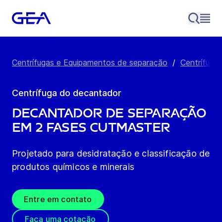
Centrífugas e Equipamentos de separação
/
Centrífuga
Centrífuga do decantador
Decantador de separação
em 2 fases cutMaster
Projetado para desidratação e classificação de
produtos químicos e minerais
Entre em contato
Faça uma cotação