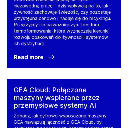
niezawodną pracę – dziś wpływają na to, jak
żywność zachowuje świeżość, czy pozostaje
GEA United Kingdom
przystępna cenowo i nadaje się do recyklingu.
Sittingbourne, Kent
Przyjrzyjmy się najważniejszym trendom
termoformowania, które wyznaczają kierunki
Unit 9, Conqueror Court, Watermark, Velum
rozwoju opakowań do żywności i systemów
Drive
ich dystrybucji.
ME10 5BH
Sittingbourne, Kent
United Kingdom
Read more
Tel:
+44 1795 514630
Contact
GEA Cloud: Połączone
GEA United Kingdom Spalding
maszyny wspierane przez
Office 9/10 Springfield House
przemysłowe systemy AI
PE12 6ET
Camelgate, Spalding, Lincolnshire
United Kingdom
Zobacz, jak cyfrowo wyposażone maszyny
GEA nawiązują łączność z GEA Cloud, by
Tel:
+44 177 571 9750