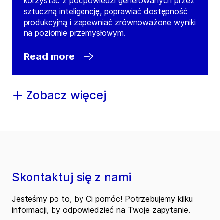
korzystać z podpowiedzi generowanych przez
sztuczną inteligencję, poprawiać dostępność
Contact
produkcyjną i zapewniać zrównoważone wyniki
na poziomie przemysłowym.
GEA United Kingdom
Warrington, Cheshire
Read more
Leacroft Road, Birchwood
WA3 6JF
Warrington, Cheshire
Zobacz więcej
United Kingdom
Tel:
+44 1925 812650
Contact
Skontaktuj się z nami
Jesteśmy po to, by Ci pomóc! Potrzebujemy kilku
informacji, by odpowiedzieć na Twoje zapytanie.