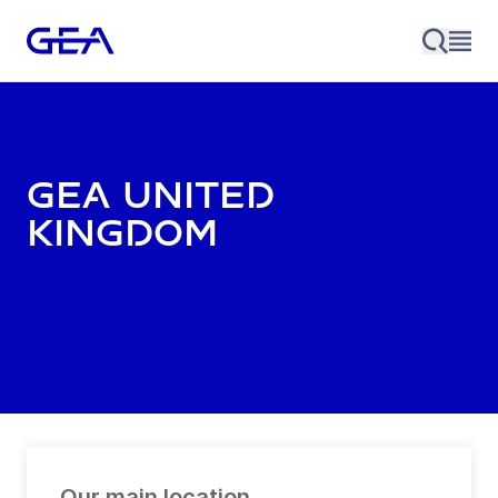
GEA United
Kingdom
Our main location