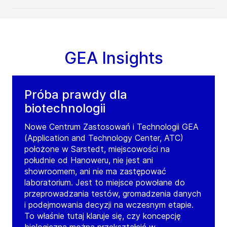
Craighall Business Park
G4 9XA
Glasgow
United Kingdom
Tel:
+44 1413 532831
GEA Insights
Contact
Próba prawdy dla
GEA United Kingdom
biotechnologii
Herefordshire
Nowe Centrum Zastosowań i Technologii GEA
5 Stoneyhill Industrial Estate, Whitchurch,
(Application and Technology Center, ATC)
Ross-on-Wye, Herefordshire
położone w Sarstedt, miejscowości na
HR9 6BX
Ross-on-Wye
południe od Hanoweru, nie jest ani
United Kingdom
showroomem, ani nie ma zastępować
laboratorium. Jest to miejsce powołane do
Tel:
+44 1179 595958 / +44 1600 891010
przeprowadzania testów, gromadzenia danych
i podejmowania decyzji na wczesnym etapie.
Contact
To właśnie tutaj klaruje się, czy koncepcję