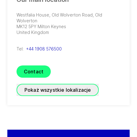
Westfalia House, Old Wolverton Road, Old
Wolverton
MK12 5PY
Milton Keynes
United Kingdom
Tel:
+44 1908 576500
Contact
Pokaż wszystkie lokalizacje
GEA Farm Technologies
Wylye Works, Watery Lane, Bishopstrow
BA12 9HT
Warminster