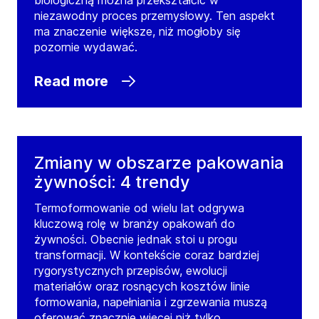
biologiczną można przekształcić w
GEA United Kingdom Leeds
niezawodny proces przemysłowy. Ten aspekt
ma znaczenie większe, niż mogłoby się
One City West, Gelderd Road, Holbeck
pozornie wydawać.
LS12 6NJ
Leeds
United Kingdom
Read more
Tel:
+44 1133 877370
Contact
Zmiany w obszarze pakowania
GEA United Kingdom
żywności: 4 trendy
Nottingham
Termoformowanie od wielu lat odgrywa
15 Farrington Way, Eastwood Link Business
kluczową rolę w branży opakowań do
Park, Eastwood
żywności. Obecnie jednak stoi u progu
NG16 3BF
Nottingham
transformacji. W kontekście coraz bardziej
United Kingdom
rygorystycznych przepisów, ewolucji
Tel:
+44 1159 383075
materiałów oraz rosnących kosztów linie
formowania, napełniania i zgrzewania muszą
Contact
oferować znacznie więcej niż tylko