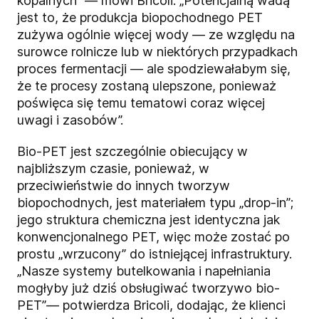
kopalnych” — mówi Bricoli. „Potencjalną wadą
jest to, że produkcja biopochodnego PET
zużywa ogólnie więcej wody — ze względu na
surowce rolnicze lub w niektórych przypadkach
proces fermentacji — ale spodziewałabym się,
że te procesy zostaną ulepszone, ponieważ
poświęca się temu tematowi coraz więcej
uwagi i zasobów”.
Bio-PET jest szczególnie obiecujący w
najbliższym czasie, ponieważ, w
przeciwieństwie do innych tworzyw
biopochodnych, jest materiałem typu „drop-in”;
jego struktura chemiczna jest identyczna jak
konwencjonalnego PET, więc może zostać po
prostu „wrzucony” do istniejącej infrastruktury.
„Nasze systemy butelkowania i napełniania
mogłyby już dziś obsługiwać tworzywo bio-
PET”— potwierdza Bricoli, dodając, że klienci