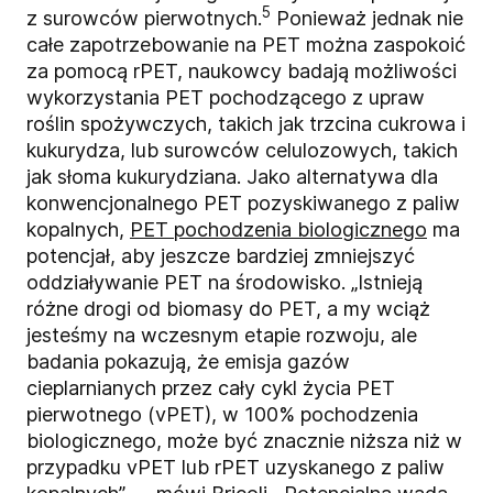
5
z surowców pierwotnych.
Ponieważ jednak nie
całe zapotrzebowanie na PET można zaspokoić
za pomocą rPET, naukowcy badają możliwości
wykorzystania PET pochodzącego z upraw
roślin spożywczych, takich jak trzcina cukrowa i
kukurydza, lub surowców celulozowych, takich
jak słoma kukurydziana. Jako alternatywa dla
konwencjonalnego PET pozyskiwanego z paliw
kopalnych,
PET pochodzenia biologicznego
ma
potencjał, aby jeszcze bardziej zmniejszyć
oddziaływanie PET na środowisko. „Istnieją
różne drogi od biomasy do PET, a my wciąż
jesteśmy na wczesnym etapie rozwoju, ale
badania pokazują, że emisja gazów
cieplarnianych przez cały cykl życia PET
pierwotnego (vPET), w 100% pochodzenia
biologicznego, może być znacznie niższa niż w
przypadku vPET lub rPET uzyskanego z paliw