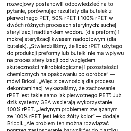
rozwojowy postanowili odpowiedzieć na to
pytanie, porównując rezultaty dla butelek z
pierwotnego PET, 50% rPET i 100% rPET w
dwóch różnych procesach sterylnych: suchej
sterylizacji nadtlenkiem wodoru (dla preform) i
mokrej sterylizacji kwasem nadoctowym (dla
butelek). „Stwierdziliśmy, że ilość rPET użytego
do produkcji preformy lub butelki nie ma wpływu
na proces sterylizacji pod względem
skuteczności mikrobiologicznej i pozostałości
chemicznych na opakowaniu po obróbce” —
mówi Bricoli. „Więc z pewnością dla procesu
dekontaminacji wykazaliśmy, że zachowanie
rPET jest takie samo jak pierwotnego PET”. Już
dziś systemy GEA wspierają wykorzystanie
100% rPET. „Jedynym problemem związanym
ze 100% rPET jest lekko żółty kolor” — dodaje
Bricoli. „Ale problem ten można rozwiązać
poprzez zastosowanie barwników do plastiku