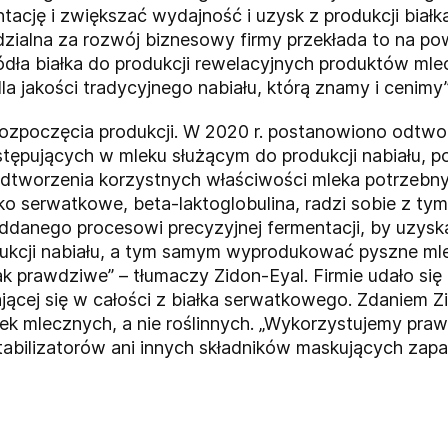
tację i zwiększać wydajność i uzysk z produkcji biał
ialna za rozwój biznesowy firmy przekłada to na pow
ródła białka do produkcji rewelacyjnych produktów m
a jakości tradycyjnego nabiału, którą znamy i cenimy”
rozpoczęcia produkcji. W 2020 r. postanowiono odtwo
ępujących w mleku służącym do produkcji nabiału, 
odtworzenia korzystnych właściwości mleka potrzebny j
o serwatkowe, beta-laktoglobulina, radzi sobie z ty
danego procesowi precyzyjnej fermentacji, by uzysk
cji nabiału, a tym samym wyprodukować pyszne mlek
ak prawdziwe” – tłumaczy Zidon-Eyal. Firmie udało s
jącej się w całości z białka serwatkowego. Zdaniem Z
ek mlecznych, a nie roślinnych. „Wykorzystujemy praw
bilizatorów ani innych składników maskujących zapa