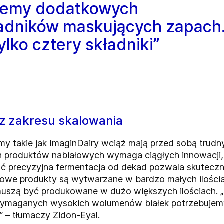
ujemy dodatkowych
kładników maskujących zapach
ylko cztery składniki”
z zakresu skalowania
rmy takie jak ImaginDairy wciąż mają przed sobą trud
ch produktów nabiałowych wymaga ciągłych innowacji
Choć precyzyjna fermentacja od dekad pozwala skuteczni
we produkty są wytwarzane w bardzo małych ilościac
muszą być produkowane w dużo większych ilościach. 
a wymaganych wysokich wolumenów białek potrzebuje
 – tłumaczy Zidon-Eyal.