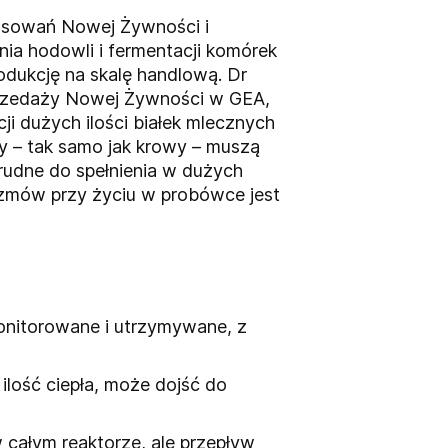
tosowań Nowej Żywności i
nia hodowli i fermentacji komórek
odukcję na skalę handlową. Dr
 Sprzedaży Nowej Żywności w GEA,
i dużych ilości białek mlecznych
y – tak samo jak krowy – muszą
rudne do spełnienia w dużych
izmów przy życiu w probówce jest
monitorowane i utrzymywane, z
ilość ciepła, może dojść do
 całym reaktorze, ale przepływ