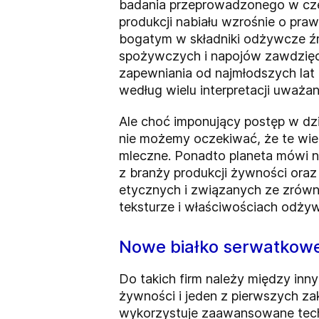
badania przeprowadzonego w cze
produkcji nabiału wzrośnie o pr
bogatym w składniki odżywcze źr
spożywczych i napojów zawdzięcz
zapewniania od najmłodszych lat 
według wielu interpretacji uważ
Ale choć imponujący postęp w dz
nie możemy oczekiwać, że te wie
mleczne. Ponadto planeta mówi n
z branży produkcji żywności ora
etycznych i związanych ze zrów
teksturze i właściwościach odż
Nowe białko serwatkowe
Do takich firm należy między innym
żywności i jeden z pierwszych za
wykorzystuje zaawansowane techno