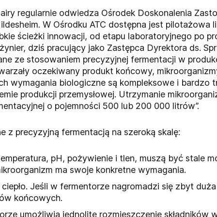
Dairy regularnie odwiedza Ośrodek Doskonalenia Zas
ildesheim. W Ośrodku ATC dostępna jest pilotażowa li
ie ścieżki innowacji, od etapu laboratoryjnego po pr
nżynier, dziś pracujący jako Zastępca Dyrektora ds.
ne ze stosowaniem precyzyjnej fermentacji w produkcj
twarzały oczekiwany produkt końcowy, mikroorganizm
ch wymagania biologiczne są kompleksowe i bardzo t
temie produkcji przemysłowej. Utrzymanie mikroorgan
rmentacyjnej o pojemności 500 lub 200 000 litrów”.
 z precyzyjną fermentacją na szeroką skalę:
 temperatura, pH, pożywienie i tlen, muszą być stale 
mikroorganizm ma swoje konkretne wymagania.
ciepło. Jeśli w fermentorze nagromadzi się zbyt duża 
tów końcowych.
rze umożliwia jednolite rozmieszczenie składników w