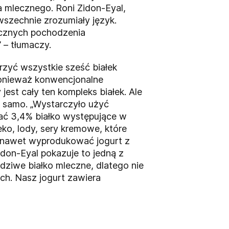
ka mlecznego. Roni Zidon-Eyal,
szechnie zrozumiały język.
lecznych pochodzenia
 – tłumaczy.
rzyć wszystkie sześć białek
ponieważ konwencjonalne
est cały ten kompleks białek. Ale
m samo. „Wystarczyło użyć
ać 3,4% białko występujące w
o, lody, sery kremowe, które
ię nawet wyprodukować jogurt z
idon-Eyal pokazuje to jedną z
dziwe białko mleczne, dlatego nie
ch. Nasz jogurt zawiera