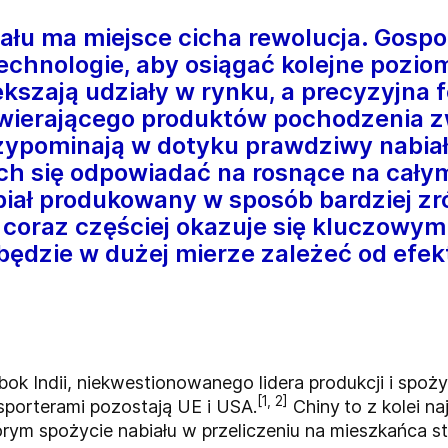
iału ma miejsce cicha rewolucja. Gos
chnologie, aby osiągać kolejne pozio
ększają udziały w rynku, a precyzyjna
awierającego produktów pochodzenia z
zypominają w dotyku prawdziwy nabiał.
h się odpowiadać na rosnące na cały
biał produkowany w sposób bardziej 
 coraz częściej okazuje się kluczowy
y będzie w dużej mierze zależeć od efe
ok Indii, niekwestionowanego lidera produkcji i spoży
[1, 2]
sporterami pozostają UE i USA.
Chiny
to z kolei n
rym spożycie nabiału w przeliczeniu na mieszkańca sta