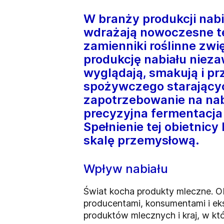
W branży produkcji nab
wdrażają nowoczesne te
zamienniki roślinne zwi
produkcję nabiału niez
wyglądają, smakują i pr
spożywczego starającyc
zapotrzebowanie na na
precyzyjna fermentacja
Spełnienie tej obietnic
skalę przemysłową.
Wpływ nabiału
Świat kocha produkty mleczne. Ob
producentami, konsumentami i ek
produktów mlecznych i kraj, w któ