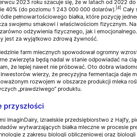
rwcu 2023 roku szacuje się, że w latach od 2022 d
[4]
awie 40% (do poziomu 1 243 000 000 dolarów).
Cały 
ódle pełnowartościowego białka, które pozycję jedn
a swojemu smakowi i właściwościom fizycznym. Nabi
zarówno odżywienia fizycznego, jak i emocjonalnego.
any jest za wyjątkowo zdrową żywność.
iedzinie farm mlecznych spowodował ogromny wzrost p
rne zwierzęta będą nadal w stanie odpowiadać na cią
am, że lepiej nawet nie próbować. Oto dobra wiadomo
z inwestorów wierzy, że precyzyjna fermentacja daje
noważonym rozwojem w obszarze produkcji mleka roś
ywczych „prawdziwego” produktu.
 przyszłości
i ImaginDairy, izraelskie przedsiębiorstwo z Hajfy, pi
kładów wytwarzających białka mleczne w procesie prec
logie z zakresu biologii obliczeniowej oraz biologii