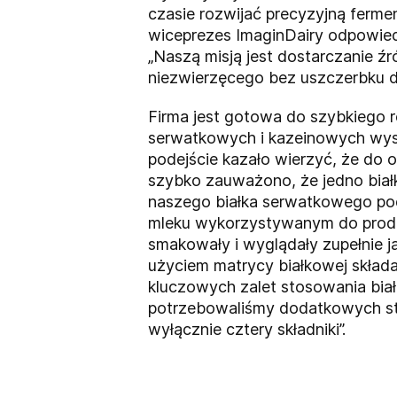
czasie rozwijać precyzyjną fermen
wiceprezes ImaginDairy odpowiedz
„Naszą misją jest dostarczanie ź
niezwierzęcego bez uszczerbku dl
Firma jest gotowa do szybkiego 
serwatkowych i kazeinowych wyst
podejście kazało wierzyć, że do 
szybko zauważono, że jedno białk
naszego białka serwatkowego pod
mleku wykorzystywanym do produk
smakowały i wyglądały zupełnie j
użyciem matrycy białkowej składa
kluczowych zalet stosowania biał
potrzebowaliśmy dodatkowych sta
wyłącznie cztery składniki”.