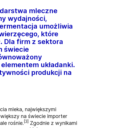
podarstwa mleczne
my wydajności,
 fermentacja umożliwia
wierzęcego, które
 Dla firm z sektora
m świecie
zrównoważony
m elementem układanki.
ktywności produkcji na
cia mleka, największymi
ajwiększy na świecie importer
[3]
le rośnie.
Zgodnie z wynikami