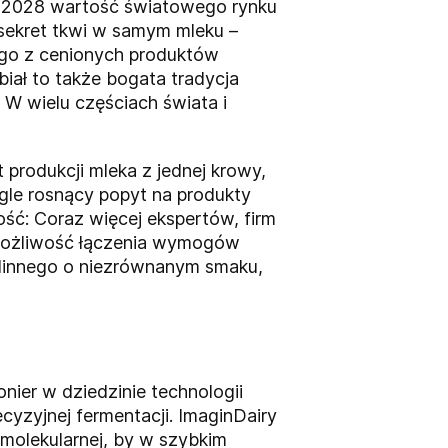
o 2028 wartość światowego rynku
sekret tkwi w samym mleku –
ego z cenionych produktów
ał to także bogata tradycja
 W wielu częściach świata i
rodukcji mleka z jednej krowy,
gle rosnący popyt na produkty
ść: Coraz więcej ekspertów, firm
 możliwość łączenia wymogów
linnego o niezrównanym smaku,
onier w dziedzinie technologii
yzyjnej fermentacji. ImaginDairy
 molekularnej, by w szybkim