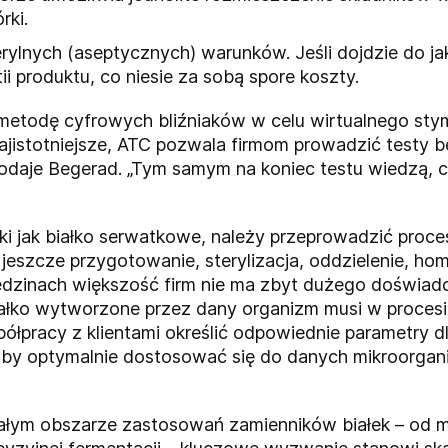
rki.
erylnych (aseptycznych) warunków. Jeśli dojdzie do ja
ii produktu, co niesie za sobą spore koszty.
metodę cyfrowych bliźniaków w celu wirtualnego st
ajistotniejsze, ATC pozwala firmom prowadzić testy 
 dodaje Begerad. „Tym samym na koniec testu wiedzą, 
i jak białko serwatkowe, należy przeprowadzić proce
 jeszcze przygotowanie, sterylizacja, oddzielenie, hom
edzinach większość firm nie ma zbyt dużego doświadc
iałko wytworzone przez dany organizm musi w proces
łpracy z klientami określić odpowiednie parametry d
aby optymalnie dostosować się do danych mikroorga
ałym obszarze zastosowań zamienników białek – od m