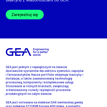
biuletynu z wiadomościami od GEA.
Zarejestruj się
GEA jest jednym z największych na świecie
dostawców systemów dla sektora żywności, napojów
i farmaceutyków. Nasze portfolio obejmuje maszyny i
instalacje, a także zaawansowaną technologię
procesową, komponenty i kompleksowe usługi.
Stosowane w różnych branżach, zwiększają
zrównoważony rozwój i wydajność procesów
produkcyjnych na całym świecie.
GEA jest notowana na indeksie DAX niemieckiej giełdy
oraz indeksie STOXX® Europe 600 Index, a ponadto