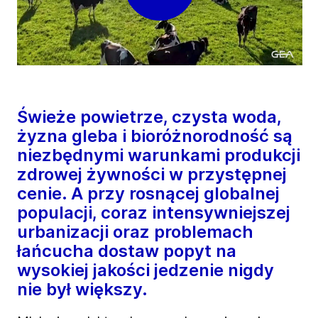
Świeże powietrze, czysta woda,
żyzna gleba i bioróżnorodność są
niezbędnymi warunkami produkcji
zdrowej żywności w przystępnej
cenie. A przy rosnącej globalnej
populacji, coraz intensywniejszej
urbanizacji oraz problemach
łańcucha dostaw popyt na
wysokiej jakości jedzenie nigdy
nie był większy.