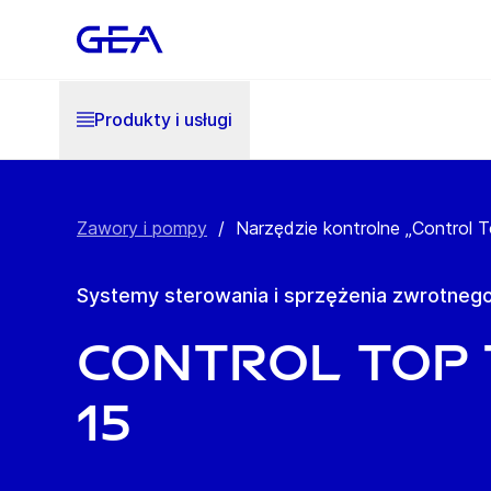
Produkty i usługi
Zawory i pompy
/
Narzędzie kontrolne „Control 
Systemy sterowania i sprzężenia zwrotneg
Control Top T
15