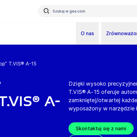
O nas
Zrównoważon
Top” T.VIS® A-15
o
Dzięki wysoko precyzyjne
T.VIS® A-15 oferuje auto
.VIS® A-
zamkniętej/otwartej każd
wyposażony w narzędzie ko
Skontaktuj się z nami