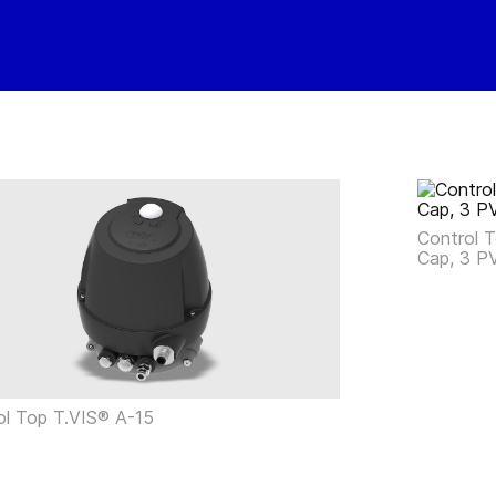
Control 
Cap, 3 P
ol Top T.VIS® A-15