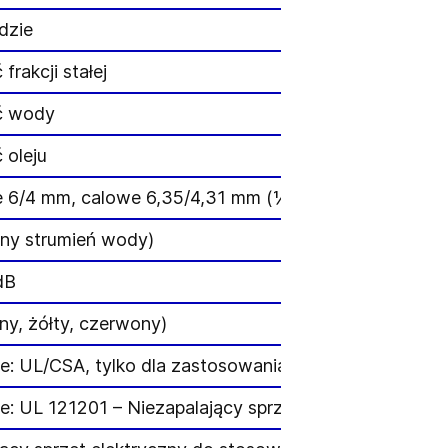
dzie
frakcji stałej
ć wody
 oleju
 6/4 mm, calowe 6,35/4,31 mm (¼")
ny strumień wody)
dB
ny, żółty, czerwony)
e: UL/CSA, tylko dla zastosowania w pomieszczeniu ora
e: UL 121201 – Niezapalający sprzęt elektryczny do stos