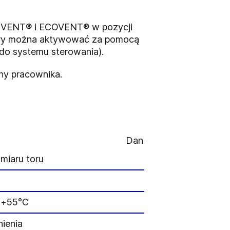
IVENT® i ECOVENT® w pozycji
tóry można aktywować za pomocą
do systemu sterowania).
ny pracownika.
Dane techniczne wersji
miaru toru
 +55°C
nienia