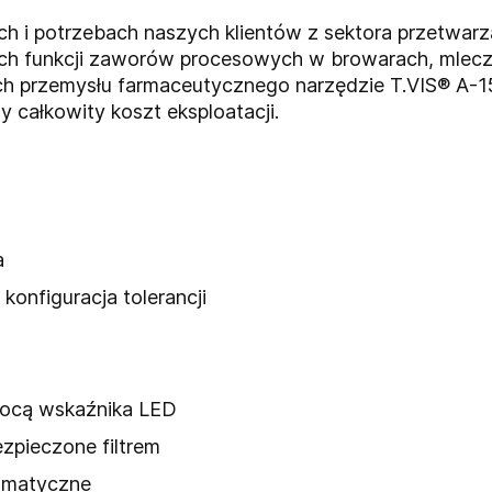
ch i potrzebach naszych klientów z sektora przetwar
ich funkcji zaworów procesowych w browarach, mlecza
przemysłu farmaceutycznego narzędzie T.VIS® A-15 
 całkowity koszt eksploatacji.
a
konfiguracja tolerancji
mocą wskaźnika LED
zpieczone filtrem
umatyczne