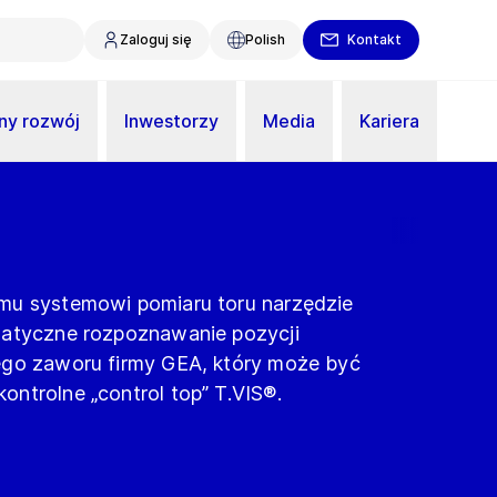
Zaloguj się
Polish
Kontakt
y rozwój
Inwestorzy
Media
Kariera
mu systemowi pomiaru toru narzędzie
matyczne rozpoznawanie pozycji
ego zaworu firmy GEA, który może być
ntrolne „control top” T.VIS®.