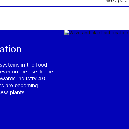
Niezapalaj
ation
systems in the food,
ver on the rise. In the
owards Industry 4.0
tops are becoming
ess plants.