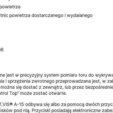
powietrza
nic powietrza dostarczanego i wydalanego
66
e jest w precyzyjny system pomiaru toru do wykrywan
nia i sprzężenia zwrotnego przeprowadzana jest, w z
można się dostać z zewnątrz, lub przez bezpośredni
ntrol Top” może zostać otwarte.
a T.VIS® A-15 odbywa się albo za pomocą dwóch przyc
sków pod nią. Przyciski posiadają elektroniczne zab