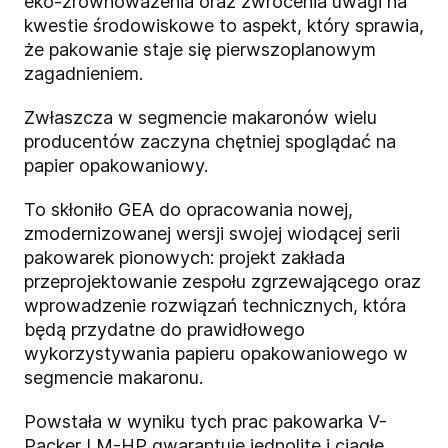
eko-zrównoważenia oraz zwrócenia uwagi na
kwestie środowiskowe to aspekt, który sprawia,
że pakowanie staje się pierwszoplanowym
zagadnieniem.
Zwłaszcza w segmencie makaronów wielu
producentów zaczyna chętniej spoglądać na
papier opakowaniowy.
To skłoniło GEA do opracowania nowej,
zmodernizowanej wersji swojej wiodącej serii
pakowarek pionowych: projekt zakłada
przeprojektowanie zespołu zgrzewającego oraz
wprowadzenie rozwiązań technicznych, która
będą przydatne do prawidłowego
wykorzystywania papieru opakowaniowego w
segmencie makaronu.
Powstała w wyniku tych prac pakowarka V-
Packer LM-HP gwarantuje jednolite i ciągłe