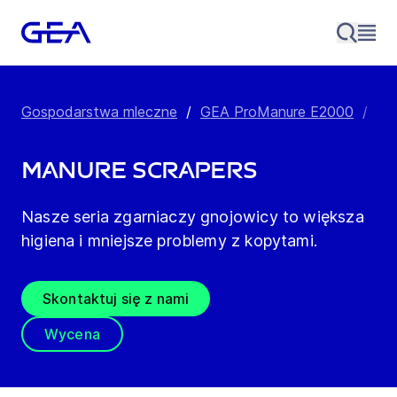
Gospodarstwa mleczne
/
GEA ProManure E2000
/
Pr
Manure Scrapers
Nasze seria zgarniaczy gnojowicy to większa
higiena i mniejsze problemy z kopytami.
Skontaktuj się z nami
Wycena