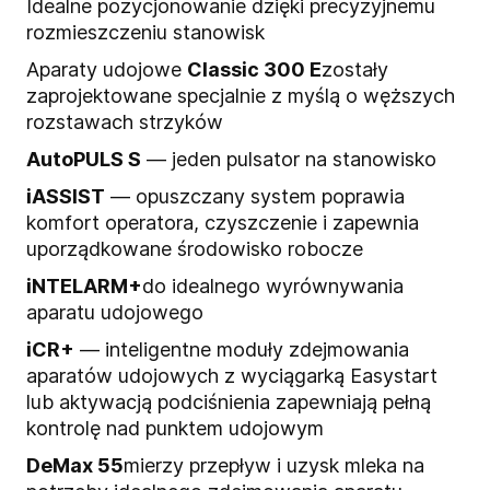
Idealne pozycjonowanie dzięki precyzyjnemu
rozmieszczeniu stanowisk
Aparaty udojowe
Classic 300 E
zostały
zaprojektowane specjalnie z myślą o węższych
rozstawach strzyków
AutoPULS S
— jeden pulsator na stanowisko
iASSIST
— opuszczany system poprawia
komfort operatora, czyszczenie i zapewnia
uporządkowane środowisko robocze
iNTELARM+
do idealnego wyrównywania
aparatu udojowego
iCR+
— inteligentne moduły zdejmowania
aparatów udojowych z wyciągarką Easystart
lub aktywacją podciśnienia zapewniają pełną
kontrolę nad punktem udojowym
DeMax 55
mierzy przepływ i uzysk mleka na