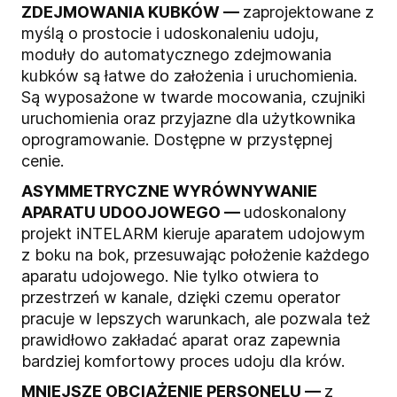
ZDEJMOWANIA KUBKÓW —
za
projektowane z
myślą o prostocie i udoskonaleniu udoju,
moduły do automatycznego zdejmowania
kubków są łatwe do założenia i uruchomienia.
Są wyposażone w twarde mocowania, czujniki
uruchomienia oraz przyjazne dla użytkownika
oprogramowanie. Dostępne w przystępnej
cenie.
ASYMMETRYCZNE WYRÓWNYWANIE
APARATU UDOOJOWEGO —
u
doskonalony
projekt iNTELARM kieruje aparatem udojowym
z boku na bok, przesuwając położenie każdego
aparatu udojowego. Nie tylko otwiera to
przestrzeń w kanale, dzięki czemu operator
pracuje w lepszych warunkach, ale pozwala też
prawidłowo zakładać aparat oraz zapewnia
bardziej komfortowy proces udoju dla krów.
MNIEJSZE OBCIĄŻENIE PERSONELU —
z