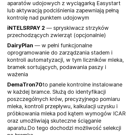
aparatów udojowych z wyciągarką Easystart
lub aktywacją podciśnienia zapewniają pełną
kontrolę nad punktem udojowym
iNTELSRPAY 2
— spryskiwacz strzyków
przechodzących zwierząt (opcjonalnie)
DairyPlan
— w pełni funkcjonalne
oprogramowanie do zarządzania stadem i
kontroli automatyzacji, w tym liczników mleka,
bramek sortujących, podawania paszy i
ważenia
DemaTron70
to panele kontrolne instalowane
w każdej bramce. Służą do identyfikacji
poszczególnych krów, precyzyjnego pomiaru
mleka, kontroli przepływu, kalkulacji uzysku i
próbkowania mleka pod kątem wymogów ICAR
oraz umożliwiają skuteczne ściąganie
aparatu.
Do tego dochodzi możliwość selekcji