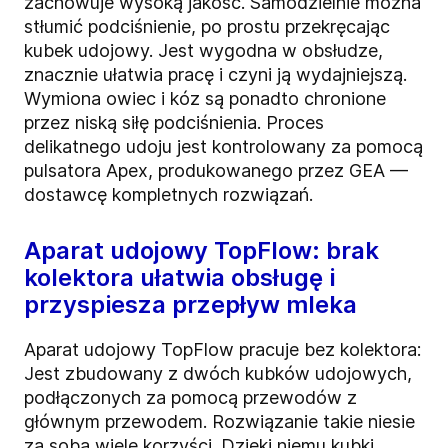
zachowuje wysoką jakość. Samodzielnie można
stłumić podciśnienie, po prostu przekręcając
kubek udojowy. Jest wygodna w obsłudze,
znacznie ułatwia pracę i czyni ją wydajniejszą.
Wymiona owiec i kóz są ponadto chronione
przez niską siłę podciśnienia. Proces
delikatnego udoju jest kontrolowany za pomocą
pulsatora Apex, produkowanego przez GEA —
dostawcę kompletnych rozwiązań.
Aparat udojowy TopFlow: brak
kolektora ułatwia obsługę i
przyspiesza przepływ mleka
Aparat udojowy TopFlow pracuje bez kolektora:
Jest zbudowany z dwóch kubków udojowych,
podłączonych za pomocą przewodów z
głównym przewodem. Rozwiązanie takie niesie
za sobą wiele korzyści. Dzięki niemu kubki