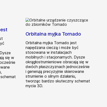
pest
Orbitalna myjka Tornado
st
Orbitalna myjka Tornado jest
być
napędzana cieczą i może być
stosowana w instalacjach
 Dysze
mobilnych i stacjonarnych. Dysze
ją się w
okrągłostrumieniowe obracają się w
ocześnie
dwóch płaszczyznach jednocześnie
rowane
i generują precyzyjnie skierowane
,
strumienie o silnym działaniu,
 schemat
tworząc bardzo skuteczny schemat
mycia 3D.