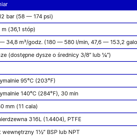
iar
2 bar (58 — 174 psi)
 m (36,1 stóp)
 — 34,8 m³/godz. (180 — 580 l/min, 47,6 — 153,2 gal
ze (dostępne dysze o średnicy 3/8” lub ¼”)
ymalnie 95°C (203°F)
ymalnie 140°C (284°F), 30 min
0 mm (11 cala)
 nierdzewna 316L (1.4404), PTFE
t wewnętrzny 1½” BSP lub NPT