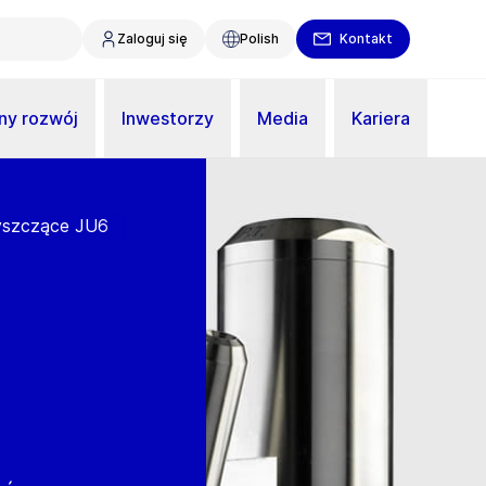
Zaloguj się
Polish
Kontakt
y rozwój
Inwestorzy
Media
Kariera
zyszczące JU6