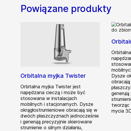
Powiązane produkty
Orbita
Orbitaln
napędzan
stosowan
mobilnyc
Orbitalna myjka Twister
Dysze ok
obracają
Orbitalna myjka Twister jest
płaszczy
napędzana cieczą i może być
generują
stosowana w instalacjach
strumieni
mobilnych i stacjonarnych. Dysze
tworząc
okrągłostrumieniowe obracają się w
mycia 3D
dwóch płaszczyznach jednocześnie
i generują precyzyjnie skierowane
strumienie o silnym działaniu,