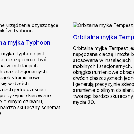
Orbitalna myjka Tem
lna myjka Typhoon
Orbitalna myjka Tempest je
a myjka Typhoon jest
napędzana cieczą i może 
a cieczą i może być
stosowana w instalacjach
a w instalacjach
mobilnych i stacjonarnych.
h oraz stacjonarnych.
okrągłostrumieniowe obraca
rągłostrumieniowe
dwóch płaszczyznach jedn
 się w dwóch
i generują precyzyjnie skie
znach jednocześnie i
strumienie o silnym działaniu
 precyzyjnie skierowane
tworząc bardzo skuteczny
e o silnym działaniu,
mycia 3D.
 bardzo skuteczny schemat
.