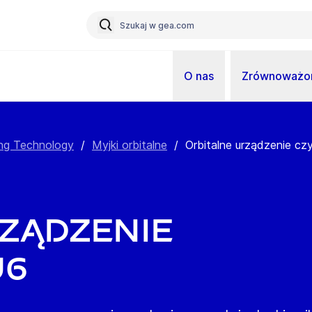
O nas
Zrównoważon
ng Technology
/
Myjki orbitalne
/
Orbitalne urządzenie c
ządzenie
U6