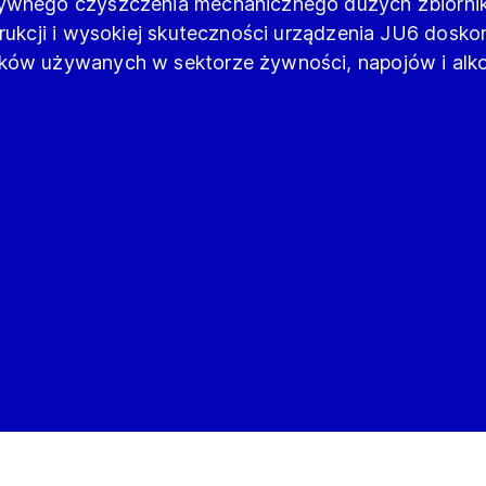
nsywnego czyszczenia mechanicznego dużych zbiorni
trukcji i wysokiej skuteczności urządzenia JU6 dosko
ików używanych w sektorze żywności, napojów i alko