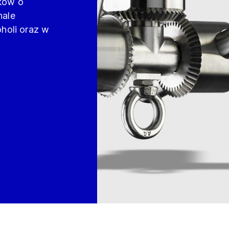
ków o
nale
holi oraz w