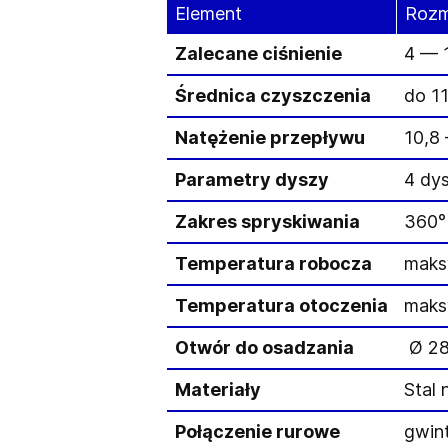
Element
Rozm
Zalecane ciśnienie
4 — 1
Średnica czyszczenia
do 11
Natężenie przepływu
10,8
Parametry dyszy
4 dys
Zakres spryskiwania
360°
Temperatura robocza
maks
Temperatura otoczenia
maks
Otwór do osadzania
Ø 28
Materiały
Stal
Połączenie rurowe
gwin