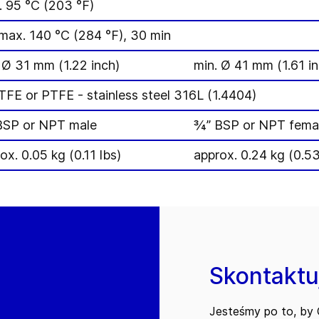
 95 °C (203 °F)
max. 140 °C (284 °F), 30 min
 Ø 31 mm (1.22 inch)
min. Ø 41 mm (1.61 in
FE or PTFE - stainless steel 316L (1.4404)
BSP or NPT male
¾” BSP or NPT fema
ox. 0.05 kg (0.11 lbs)
approx. 0.24 kg (0.53
Skontaktuj
Jesteśmy po to, by C