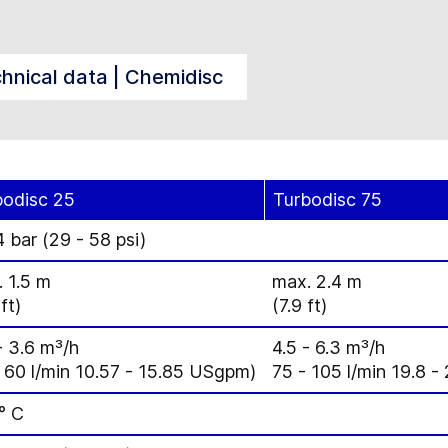
hnical data | Chemidisc
bodisc 25
Turbodisc 75
4 bar (29 - 58 psi)
 1.5 m
max. 2.4 m
ft)
(7.9 ft)
- 3.6 m³/h
4.5 - 6.3 m³/h
 60 l/min 10.57 - 15.85 USgpm)
75 - 105 l/min 19.8 
° C