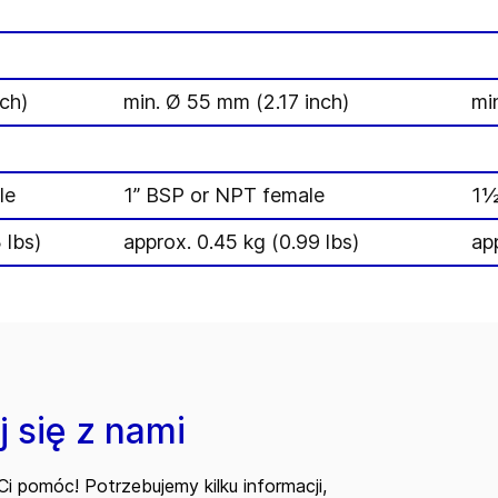
ch)
min. Ø 55 mm (2.17 inch)
mi
le
1” BSP or NPT female
1½
 lbs)
approx. 0.45 kg (0.99 lbs)
ap
 się z nami
i pomóc! Potrzebujemy kilku informacji,