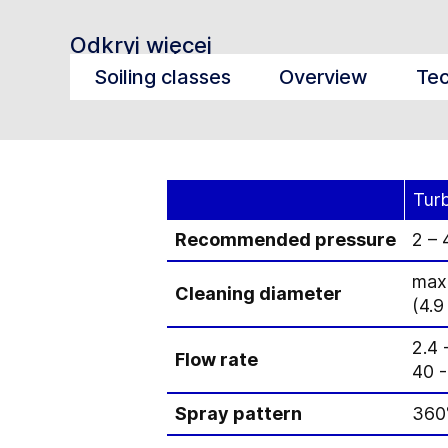
Odkryj więcej
Soiling classes
Overview
Tec
Tur
Recommended pressure
2 – 
max.
Cleaning diameter
(4.9 
2.4 
Flow rate
40 -
Spray pattern
360