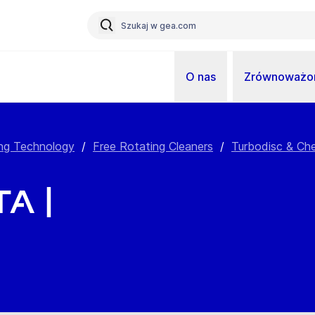
O nas
Zrównoważon
ng Technology
/
Free Rotating Cleaners
/
Turbodisc & Ch
a |