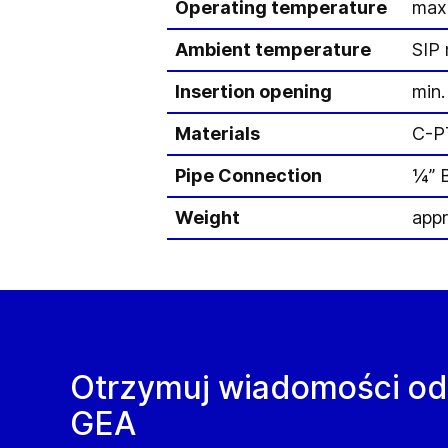
Operating temperature
max.
Ambient temperature
SIP 
Insertion opening
min.
Materials
C-PT
Pipe Connection
¼” 
Weight
appr
Otrzymuj wiadomości od
GEA