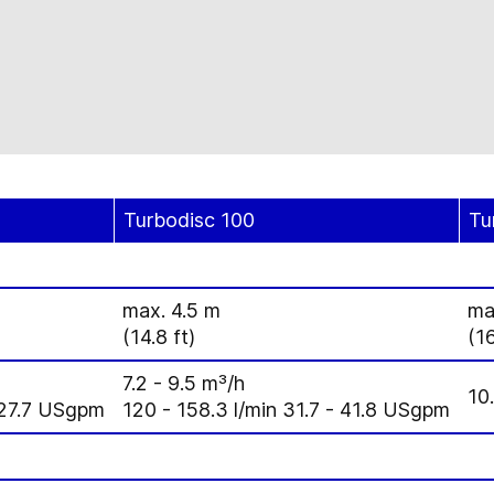
Turbodisc 100
Tu
max. 4.5 m
ma
(14.8 ft)
(16
7.2 - 9.5 m³/h
10
- 27.7 USgpm
120 - 158.3 l/min 31.7 - 41.8 USgpm