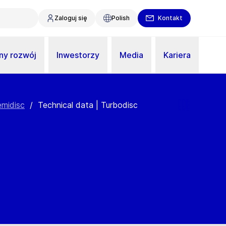
Zaloguj się
Polish
Kontakt
y rozwój
Inwestorzy
Media
Kariera
emidisc
/
Technical data | Turbodisc