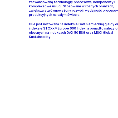
zaawansowaną technologię procesową, komponenty i
kompleksowe usługi. Stosowane w różnych branżach,
zwiększają zrównoważony rozwój i wydajność procesó
produkcyjnych na całym świecie.
GEA jest notowana na indeksie DAX niemieckiej giełdy o
indeksie STOXX® Europe 600 Index, a ponadto należy d
obecnych na indeksach DAX 50 ESG oraz MSCI Global
Sustainability.