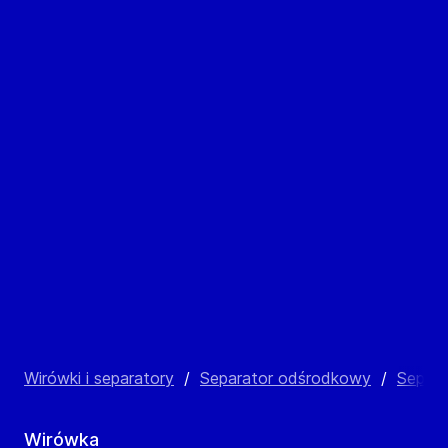
Wirówki i separatory
/
Separator odśrodkowy
/
Separa
Wirówka