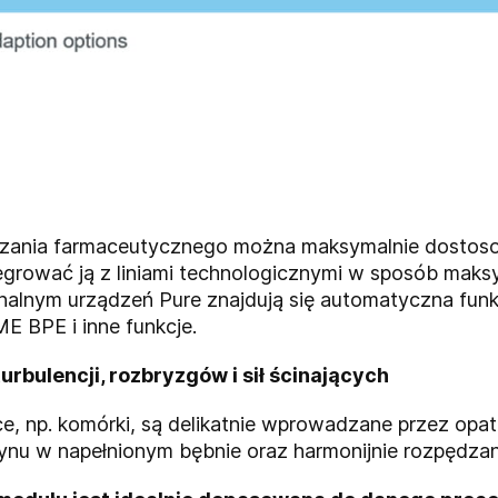
warzania farmaceutycznego można maksymalnie dostos
rować ją z liniami technologicznymi w sposób maksy
alnym urządzeń Pure znajdują się automatyczna funkc
E BPE i inne funkcje.
urbulencji, rozbryzgów i sił ścinających
ące, np. komórki, są delikatnie wprowadzane przez o
nu w napełnionym bębnie oraz harmonijnie rozpędzan