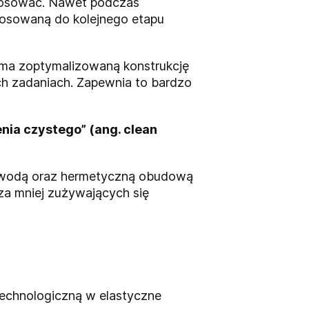
stosować. Nawet podczas
tosowaną do kolejnego etapu
 ma zoptymalizowaną konstrukcję
ch zadaniach. Zapewnia to bardzo
nia czystego” (ang. clean
 wodą oraz hermetyczną obudową
za mniej zużywających się
ę technologiczną w elastyczne