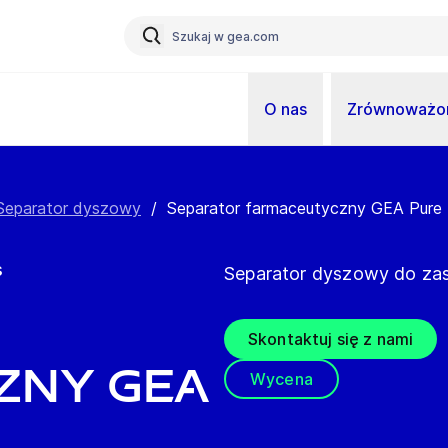
O nas
Zrównoważon
Separator dyszowy
/
Separator farmaceutyczny GEA Pure
s
Separator dyszowy do za
Skontaktuj się z nami
zny GEA
Wycena