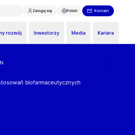
Zaloguj się
Polish
Kontakt
y rozwój
Inwestorzy
Media
Kariera
 N
stosowań biofarmaceutycznych