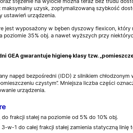
oraz stężenie na wylocie można teraz bez trudu do
y: maksymalny uzysk, zoptymalizowaną szybkość dos
y ustawień urządzenia.
e jest wyposażony w bęben dyszowy flexicon, który
a poziomie 35% obj. a nawet wyższych przy niektóry
i GEA gwarantuje higienę klasy tzw. „pomieszcze
y napęd bezpośredni (IDD) z silnikiem chłodzonym
omieszczeniu czystym”. Mniejsza liczba części oznac
owanie urządzenia.
re
C
do frakcji stałej na poziomie od 5% do 10% obj.
3-w-1 do całej frakcji stałej zamienia statyczną lini