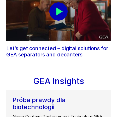
Let’s get connected – digital solutions for
GEA separators and decanters
GEA Insights
Próba prawdy dla
biotechnologii
Nowe Centrum Zastosowań i Technologii GEA