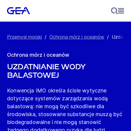
Przemysł morski
/
Ochrona mórz i oceanów
/
Uzdatnia
Ochrona mórz i oceanów
Uzdatnianie wody
balastowej
Konwencja IMO określa ścisłe wytyczne
dotyczące systemów zarządzania wodą
balastową: nie mogą być szkodliwe dla
środowiska, stosowane substancje muszą być
biodegradowalne i nie mogą stanowić
żadnego dodatkowego ryzyka dla ludzi,