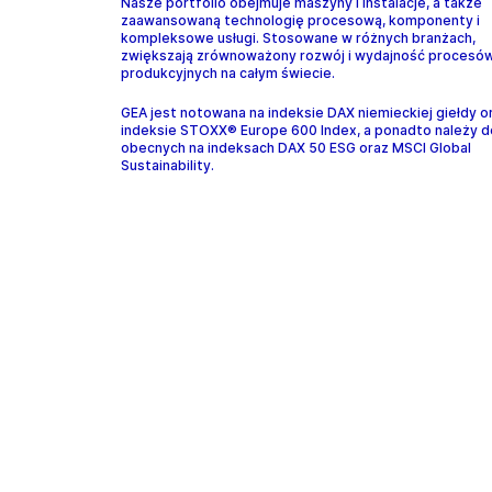
Nasze portfolio obejmuje maszyny i instalacje, a także
zaawansowaną technologię procesową, komponenty i
kompleksowe usługi. Stosowane w różnych branżach,
zwiększają zrównoważony rozwój i wydajność procesó
produkcyjnych na całym świecie.
GEA jest notowana na indeksie DAX niemieckiej giełdy o
indeksie STOXX® Europe 600 Index, a ponadto należy d
obecnych na indeksach DAX 50 ESG oraz MSCI Global
Sustainability.