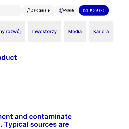
Zaloguj się
Polish
Kontakt
y rozwój
Inwestorzy
Media
Kariera
oduct
ment and contaminate
s. Typical sources are