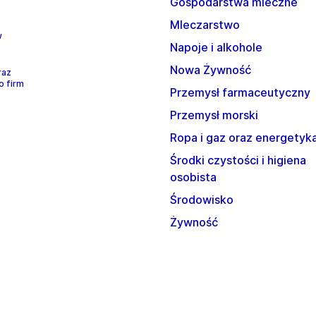
Gospodarstwa mleczne
Mleczarstwo
w
Napoje i alkohole
Nowa Żywność
raz
o firm
Przemysł farmaceutyczny
Przemysł morski
Ropa i gaz oraz energetyk
Środki czystości i higiena
osobista
Środowisko
Żywność