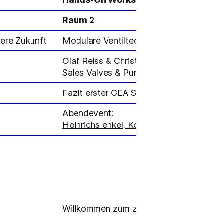
Raum 2
bere Zukunft
Modulare Ventiltechnik für eine saube
Olaf Reiss & Christian Paulas,
Sales Valves & Pumps
Fazit erster GEA Service Performance
Abendevent:
Heinrichs enkel, Konrad-Adenauer-All
Willkommen zum zweiten GEA Service