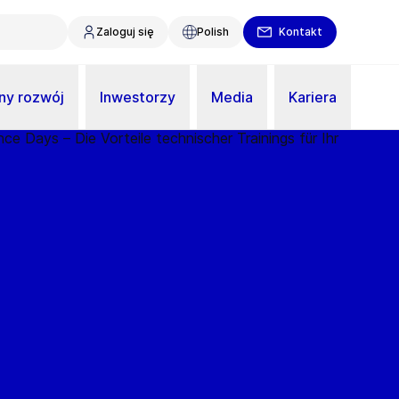
Zaloguj się
Polish
Kontakt
y rozwój
Inwestorzy
Media
Kariera