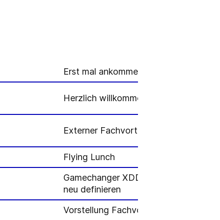
Erst mal ankommen!
Herzlich willkommen bei GEA in Oelde
Externer Fachvortrag: Transparenz gew
Flying Lunch
Gamechanger XDD: Wie Uptime & Serv
neu definieren
Vorstellung Fachvortragskonzept