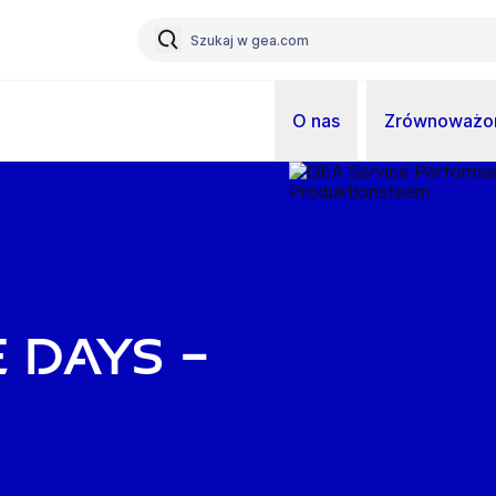
O nas
Zrównoważon
 Days –