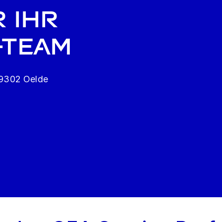
r Ihr
-team
59302 Oelde