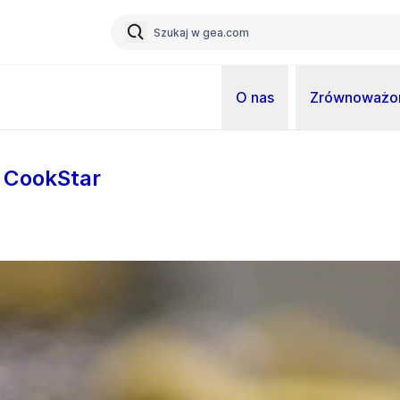
O nas
Zrównoważon
i CookStar