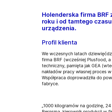
Holenderska firma BRF 
roku i od tamtego czasu
urządzenia.
Profil klienta
We wczesnych latach dziewięćdzi
firma BRF (wcześniej Plusfood, a
techniczny, pamięta jak GEA (wt
nakładów pracy własnej proces w
Współpraca doprowadziła do pows
fabryce.
„1000 kilogramów na godzinę, 24 g
Bergsma,
kierownik produkcji w f