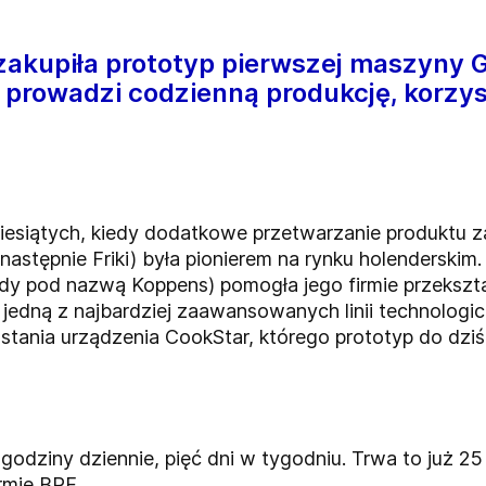
zakupiła prototyp pierwszej maszyny 
 prowadzi codzienną produkcję, korzys
esiątych, kiedy dodatkowe przetwarzanie produktu z
 następnie Friki) była pionierem na rynku holenderski
edy pod nazwą Koppens) pomogła jego firmie przeksz
 jedną z najbardziej zaawansowanych linii technolog
tania urządzenia CookStar, którego prototyp do dziś
odziny dziennie, pięć dni w tygodniu. Trwa to już 25 
irmie BRF