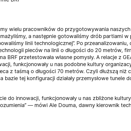
iśmy wielu pracowników do przygotowywania naszych
 Smażyliśmy, a następnie gotowaliśmy drób partiami w
waliśmy linii technologicznej”. Po przeanalizowaniu, 
hnologii pieców na linii o długości do 20 metrów, f
rma BRF przetestowała własne pomysły. A relacje z GE
acji, funkcjonowały u nas podobne kultury organizac
eca z taśmą o długości 70 metrów. Czyli dłuższą niż 
Na bazie tej konfiguracji działały przemysłowe tunele 
cie do innowacji, funkcjonowały u nas zbliżone kultur
orozumienia” — mówi Ale Douma, dawny kierownik tec