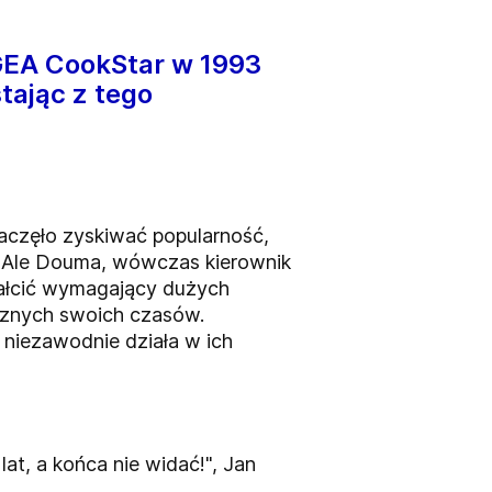
GEA CookStar w 1993
tając z tego
aczęło zyskiwać popularność,
m. Ale Douma, wówczas kierownik
tałcić wymagający dużych
icznych swoich czasów.
 niezawodnie działa w ich
lat, a końca nie widać!",
Jan