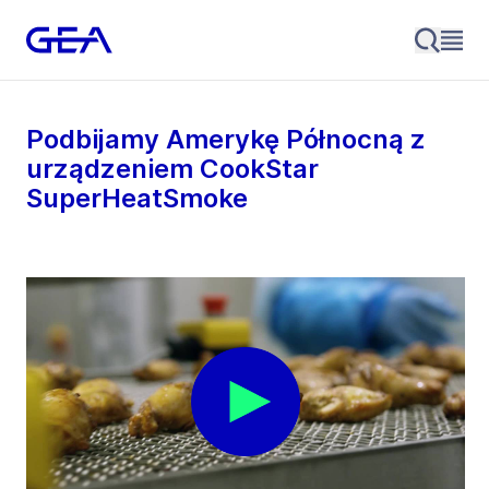
Podbijamy Amerykę Północną z
urządzeniem CookStar
SuperHeatSmoke