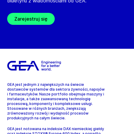
biuletynu z wiadomościami od GEA.
Zarejestruj się
GEA jest jednym z największych na świecie
dostawców systemów dla sektora żywności, napojów
i farmaceutyków. Nasze portfolio obejmuje maszyny i
instalacje, a także zaawansowaną technologię
procesową, komponenty i kompleksowe usługi.
Stosowane w różnych branżach, zwiększają
zrównoważony rozwój i wydajność procesów
produkcyjnych na całym świecie.
GEA jest notowana na indeksie DAX niemieckiej giełdy
oraz indeksie STOXX® Europe 600 Index, a ponadto