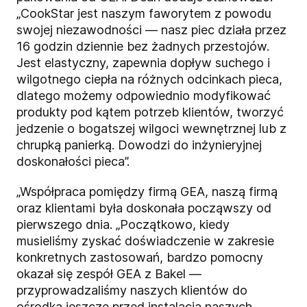
„CookStar jest naszym faworytem z powodu
swojej niezawodności — nasz piec działa przez
16 godzin dziennie bez żadnych przestojów.
Jest elastyczny, zapewnia dopływ suchego i
wilgotnego ciepła na różnych odcinkach pieca,
dlatego możemy odpowiednio modyfikować
produkty pod kątem potrzeb klientów, tworzyć
jedzenie o bogatszej wilgoci wewnętrznej lub z
chrupką panierką. Dowodzi do inżynieryjnej
doskonałości pieca”.
„Współpraca pomiędzy firmą GEA, naszą firmą
oraz klientami była doskonała począwszy od
pierwszego dnia. „Początkowo, kiedy
musieliśmy zyskać doświadczenie w zakresie
konkretnych zastosowań, bardzo pomocny
okazał się zespół GEA z Bakel —
przyprowadzaliśmy naszych klientów do
ośrodka jeszcze przed instalacją naszych