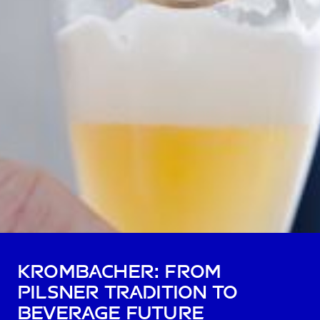
Krombacher: from
pilsner tradition to
beverage future