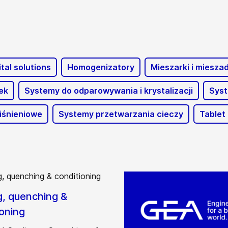
ital solutions
Homogenizatory
Mieszarki i mieszad
ek
Systemy do odparowywania i krystalizacji
Syst
iśnieniowe
Systemy przetwarzania cieczy
Tablet
g, quenching &
ioning