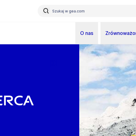
O nas
Zrównoważon
erca