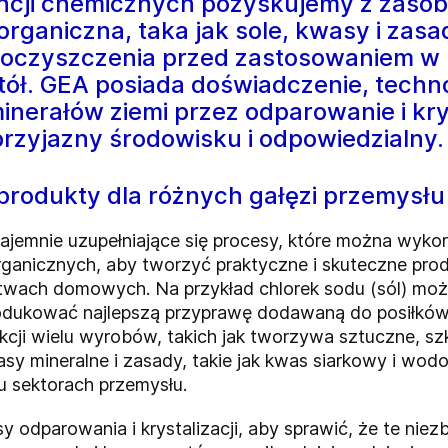
ancji chemicznych pozyskujemy z zaso
ganiczna, taka jak sole, kwasy i zasa
 oczyszczenia przed zastosowaniem w p
 stół. GEA posiada doświadczenie, tech
inerałów ziemi przez odparowanie i kry
rzyjazny środowisku i odpowiedzialny.
produkty dla różnych gałęzi przemysłu
zajemnie uzupełniające się procesy, które można wyk
ganicznych, aby tworzyć praktyczne i skuteczne pro
stwach domowych. Na przykład chlorek sodu (sól) moż
rodukować najlepszą przyprawę dodawaną do posiłków
ji wielu wyrobów, takich jak tworzywa sztuczne, szk
y mineralne i zasady, takie jak kwas siarkowy i wod
 sektorach przemysłu.
y odparowania i krystalizacji, aby sprawić, że te ni