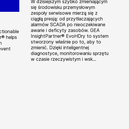
W dzisiejszym szybko zmieniającym
się środowisku przemysłowym
zespoły serwisowe mierzą się z
ciągłą presją: od przytłaczających
alarmów SCADA po nieoczekiwane
awarie i deficyty zasobów. GEA
ctionable
InsightPartner® EvoHDry to system
r® helps
stworzony właśnie po to, aby to
n
zmienić. Dzięki inteligentnej
event
diagnostyce, monitorowaniu sprzętu
w czasie rzeczywistym i wsk...