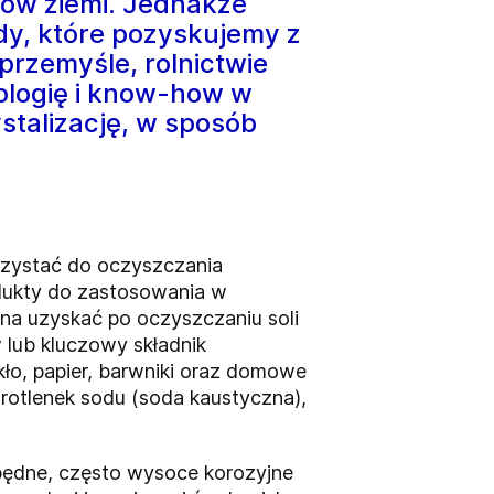
bów ziemi. Jednakże
dy, które pozyskujemy z
rzemyśle, rolnictwie
nologię i know-how w
stalizację, w sposób
orzystać do oczyszczania
dukty do zastosowania w
na uzyskać po oczyszczaniu soli
 lub kluczowy składnik
ło, papier, barwniki oraz domowe
orotlenek sodu (soda kaustyczna),
ezbędne, często wysoce korozyjne