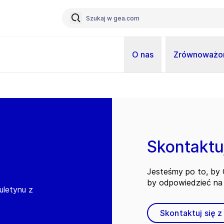
O nas
Zrównoważon
Skontaktuj
Jesteśmy po to, by C
by odpowiedzieć na 
iuletynu z
Skontaktuj się z