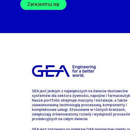
Zarejestruj się
GEA jest jednym z największych na świecie dostawców
systemów dla sektora żywności, napojów i farmaceuty
Nasze portfolio obejmuje maszyny i instalacje, a także
zaawansowaną technologię procesową, komponenty i
kompleksowe usługi. Stosowane w różnych branżach,
zwiększają zrównoważony rozwój i wydajność procesó
produkcyjnych na całym świecie.
GEA jest notowana na indeksie DAX niemieckiej giełdy o