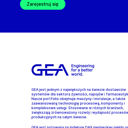
Zarejestruj się
GEA jest jednym z największych na świecie dostawców
systemów dla sektora żywności, napojów i farmaceuty
Nasze portfolio obejmuje maszyny i instalacje, a także
zaawansowaną technologię procesową, komponenty i
kompleksowe usługi. Stosowane w różnych branżach,
zwiększają zrównoważony rozwój i wydajność procesó
produkcyjnych na całym świecie.
GEA jest notowana na indeksie DAX niemieckiej giełdy o