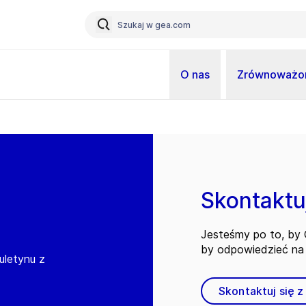
O nas
Zrównoważon
Skontaktuj
Jesteśmy po to, by C
by odpowiedzieć na 
iuletynu z
Skontaktuj się z