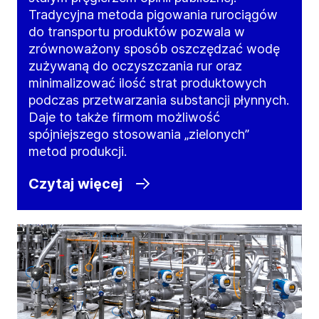
Tradycyjna metoda pigowania rurociągów
do transportu produktów pozwala w
zrównoważony sposób oszczędzać wodę
zużywaną do oczyszczania rur oraz
minimalizować ilość strat produktowych
podczas przetwarzania substancji płynnych.
Daje to także firmom możliwość
spójniejszego stosowania „zielonych”
metod produkcji.
Czytaj więcej