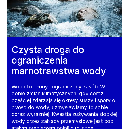
Czysta droga do
ograniczenia
marnotrawstwa wody
Woda to cenny i ograniczony zasób. W
dobie zmian klimatycznych, gdy coraz
częściej zdarzają się okresy suszy i spory o
prawo do wody, uzmysławiamy to sobie
coraz wyraźniej. Kwestia zużywania słodkiej
wody przez zakłady przemysłowe jest pod
stałym pręgierzem opinii publicznej.