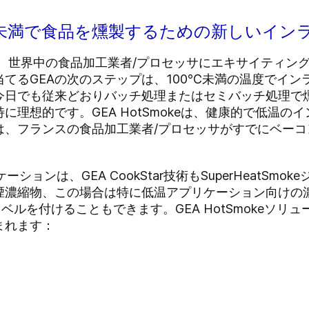
100℃未満で食品を燻製するための新しいイ
eは発売以来、世界中の食品加工業者/プロセッサにエキサイテ
てるGEAの次のステップは、100℃未満の温度でイン
今日でも従来どおりバッチ処理またはセミバッチ処理で
に理想的です。GEA HotSmokeは、健康的で低温の
は、フランスの食品加工業者/プロセッサがすでにベー
ケーションは、GEA CookStar技術もSuperHeatS
煙濃縮物、この場合は特に低温アプリケーション向けの
」ラベルを付けることもできます。GEA HotSmokeソ
まれます：