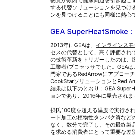
物質が原因で健康問題を引き起こ
する代替ソリューションを見つけ
ンを見つけることにも同様に熱心
GEA SuperHeat
2013年にGEAは、
インラインスモ
セスの代替として、高く評価され
の技術革新をトリガーしたのは、
工業者/プロセッサでした。GEA
門家であるRedArrowにアプ
CookStarソリューションとRed 
結果は以下のとおり：GEA Sup
ョンであり、2016年に発売されま
摂氏100度を超える温度で実行され
ード加工の植物性タンパク質など
なく、数分で完了し、その最終製品
を求める消費者にとって重要な差