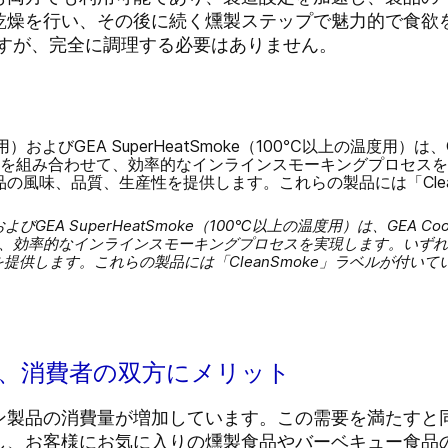
乾燥を行い、その後に続く燻製ステップで魅力的で食欲
きますが、完全に調理する必要はありません。
およびGEA SuperHeatSmoke（100℃以上の温度用）は、GEA
て、効率的なインラインスモーキングプロセスを実現します。いず
供します。これらの製品には「CleanSmoke」ラベルが付い
サ、消費者の双方にメリット
ン製品の消費量が増加しています。この需要を満たすと
し、お客様にお気に入りの燻製食品やバーベキュー食品