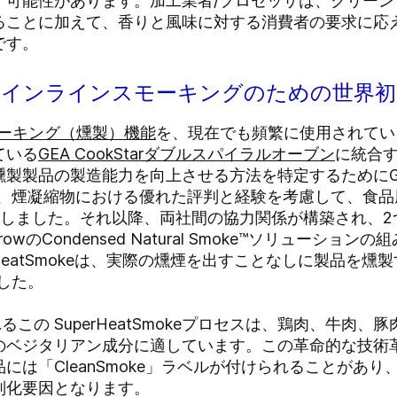
す可能性があります。加工業者/プロセッサは、クリー
ることに加えて、香りと風味に対する消費者の要求に応
です。
Smoke：インラインスモーキングのための世
ーキング（燻製）機能
を、現在でも頻繁に使用されてい
ている
GEA CookStarダブルスパイラルオーブン
に統合
燻製製品の製造能力を向上させる方法を特定するためにG
は、煙凝縮物における優れた評判と経験を考慮して、食
ローチしました。それ以降、両社間の協力関係が構築され、2
ArrowのCondensed Natural Smoke™ソリュー
erHeatSmokeは、実際の燻煙を出すことなしに製品を
した。
るこの SuperHeatSmokeプロセスは、鶏肉、牛肉
のベジタリアン成分に適しています。この革命的な技術
には「CleanSmoke」ラベルが付けられることがあ
別化要因となります。